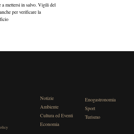
e a mettersi in salvo. Vigili del
anche per verificare la
ificio
Notizie
Enogastronomia
Ambiente
Sport
Cultura ed Eventi
Turismo
Economia
olicy