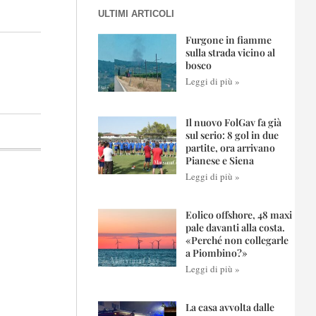
ULTIMI ARTICOLI
Furgone in fiamme
sulla strada vicino al
bosco
Leggi di più »
Il nuovo FolGav fa già
sul serio: 8 gol in due
partite, ora arrivano
Pianese e Siena
Leggi di più »
Eolico offshore, 48 maxi
pale davanti alla costa.
«Perché non collegarle
a Piombino?»
Leggi di più »
La casa avvolta dalle