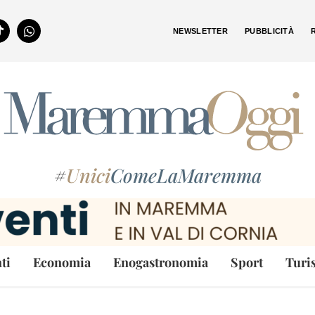
NEWSLETTER
PUBBLICITÀ
#
Unici
ComeLaMaremma
ti
Economia
Enogastronomia
Sport
Turi