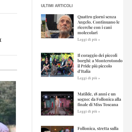
ULTIMI ARTICOLI
Quattro giorni senza
Angelo. Continuano le
ricerche con i cani
molecolari
x
Leggi di più »
Il coraggio dei piccoli
borghi: a Monterotondo
il Pride più piccolo
d’Italia
Leggi di più »
Matilde, 18 anni e un
sogno: da Follonica alla
finale di Miss Toscana
Leggi di più »
Follonica, stretta sulla