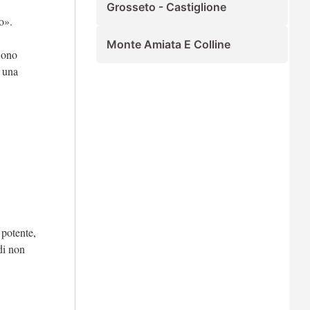
Grosseto - Castiglione
o».
Monte Amiata E Colline
Sono
, una
 potente,
di non