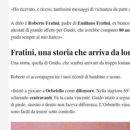
«Ho ricevuto, e ricevo, tantissimi messaggi di vicinanza da parte d
Roberto Fratini
Emiliano Fratini
A dirlo è
, padre di
, ex bianc
80 an
attestati di grande affetto per Guido, che avrebbe compiuto
guida sempre al mio fianco».
Fratini, una storia che arriva da l
Una storia, quella di Guido, che sembra arrivare da troppo lontan
Roberto ci accompagna tra i suoi ricordi di bambino e uomo.
Orbetello
difensore
«Iniziò a giocare a
come
. Nella stagione 69′
centravanti
schierarlo
. Fu la carta vincente. Guido iniziò a segn
di piede, sinistro o destro non faceva differenza. L’Orbetello vin
sono facili da tenere sotto controllo.