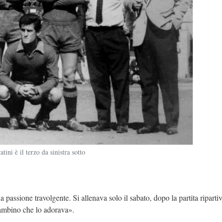
ni è il terzo da sinistra sotto
passione travolgente. Si allenava solo il sabato, dopo la partita riparti
ambino che lo adorava».