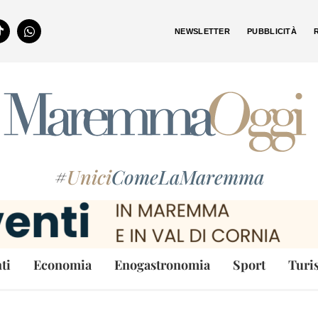
NEWSLETTER
PUBBLICITÀ
#
Unici
ComeLaMaremma
ti
Economia
Enogastronomia
Sport
Turi