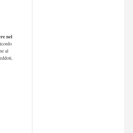
ere nel
Ricordo
ne al
eddoti,