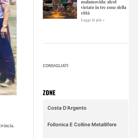
malamovida: alcol
vietato in tre zone della
città
Leggi di più »
CONSIGLIATI
ZONE
Costa D'Argento
Follonica E Colline Metallifere
rovincia.