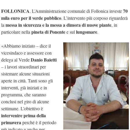
FOLLONICA
70
. L’Amministrazione comunale di Follonica investe
mila euro per il verde pubblico
. L’intervento più corposo riguarderà
messa in sicurezza e la messa a dimora di nuove piante
la
, in
pineta di Ponente
lungomare
particolare nella
e sul
.
«Abbiamo iniziato – dice il
vicesindaco e assessore con
Danio Baietti
delega al Verde
– i lavori straordinari per
sistemare alcune situazioni
aperte in città. Tanti sono gli
interventi, già iniziati e in
programma, che saranno
conclusi nel giro di alcune
settimane. L’obiettivo è
intervenire prima della
primavera
perché è il periodo
più indicato e anche per