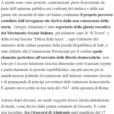
A niente sono valse proteste, contestazioni, prese di posizione da
parte dell’opinione pubblica nei confronti del sindaco e della sua
il proprio percorso
giunta che incuranti di tutto ciò hanno continuato
costellato dall’arroganza che deriva dalla non conoscenza della
storia
segretario della giunta esecutiva
. Giorgio Almirante è stato
del Movimento Sociale italiano
, già redattore capo di “Il Tevere” e
della rivista fascista “Difesa della razza” , capo Gabinetto del
ministero della cultura popolare della pseudo Repubblica di Salò, è
quale
stato deferito alla Commissione Provinciale per il confino
elemento pericoloso all’esercizio delle libertà democratiche
, non
solo per l’acceso fanatismo fascista dimostrato sotto il passato regime
e particolarmente in periodo repubblichino, ma più ancora per le
manifestazioni politiche di esaltazione dell’infausto ventennio fascista
e di propaganda di principi sovvertitori delle istituzioni democratiche.
È quanto stava scritto in una nota del 1947 della questura di Roma.
Adesso dopo decenni, un simile soggetto invece merita intitolazione
di strade, come deciso dalla giunta comunale di Grosseto. E come
tra i trascorsi di Almirante
non ricordare,
quel manifesto del 17