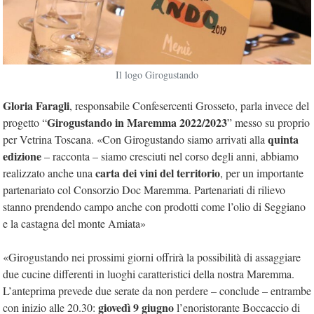
Il logo Girogustando
Gloria Faragli
, responsabile Confesercenti Grosseto, parla invece del
Girogustando in Maremma 2022/2023
progetto “
” messo su proprio
quinta
per Vetrina Toscana. «Con Girogustando siamo arrivati alla
edizione
– racconta – siamo cresciuti nel corso degli anni, abbiamo
carta dei vini del territorio
realizzato anche una
, per un importante
partenariato col Consorzio Doc Maremma. Partenariati di rilievo
stanno prendendo campo anche con prodotti come l’olio di Seggiano
e la castagna del monte Amiata»
«Girogustando nei prossimi giorni offrirà la possibilità di assaggiare
due cucine differenti in luoghi caratteristici della nostra Maremma.
L’anteprima prevede due serate da non perdere – conclude – entrambe
giovedì 9 giugno
con inizio alle 20.30:
l’enoristorante Boccaccio di