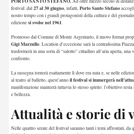
PORTO SANTO STEFANO.
Ad oltre mezzo secolo di distanza
27 al 30 giugno
Porto Santo Stefano
festival: dal
, infatti,
accogli
nostro tempo con i grandi protagonisti della cultura e del giornal
si svolse nel 1961
edizione
.
Promosso dal Comune di Monte Argentario, il nuovo format prop
Gigi Marzullo
. Location d’eccezione sarà la centralissima Piazza 
trasformerà in una sorta di “salotto” cittadino all’aria aperta, una 
confronto.
La rassegna tornerà esattamente lì dove era nata e, se nelle edizion
il festival si immergerà nell’attu
al teatro al balletto, quest’anno
manifestazione manterrà tuttavia lo stesso spirito: l’obiettivo resta
e bellezza.
Attualità e storie di 
Nelle quattro serate del festival saranno tanti i temi affrontati, da q