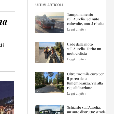
ULTIMI ARTICOLI
Tamponamento
na
sull’Aurelia. Sei auto
coinvolte, una si ribalta
Leggi di più »
ti
Cade dalla moto
sull’Aurelia. Ferito un
motociclista
Leggi di più »
Oltre 200mila euro per
il parco della
Rimembranza. Via alla
riqualificazione
Leggi di più »
Schianto sull’Aurelia,
un’auto distrutta: strada