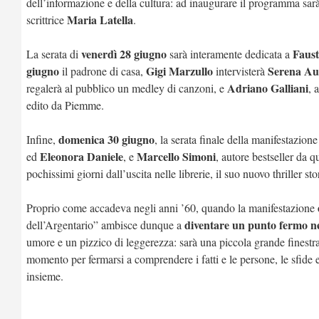
dell’informazione e della cultura: ad inaugurare il programma sar
Maria Latella
scrittrice
.
venerdì 28 giugno
Faust
La serata di
sarà interamente dedicata a
giugno
Gigi Marzullo
Serena Aut
il padrone di casa,
intervisterà
Adriano Galliani
regalerà al pubblico un medley di canzoni, e
, 
edito da Piemme.
domenica 30 giugno
Infine,
, la serata finale della manifestazion
Eleonora Daniele
Marcello Simoni
ed
, e
, autore bestseller da q
pochissimi giorni dall’uscita nelle librerie, il suo nuovo thriller st
Proprio come accadeva negli anni ’60, quando la manifestazione
diventare un punto fermo nel
dell’Argentario” ambisce dunque a
umore e un pizzico di leggerezza: sarà una piccola grande finestr
momento per fermarsi a comprendere i fatti e le persone, le sfide e l
insieme.