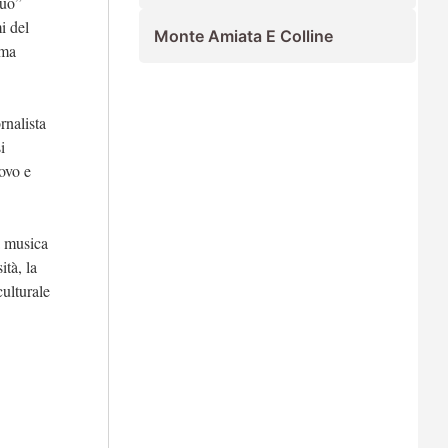
suo”
mi del
Monte Amiata E Colline
ima
rnalista
i
rovo e
a musica
ità, la
culturale