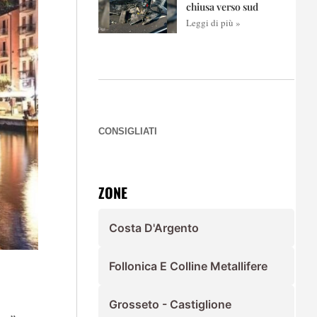
chiusa verso sud
Leggi di più »
CONSIGLIATI
ZONE
Costa D'Argento
Follonica E Colline Metallifere
Grosseto - Castiglione