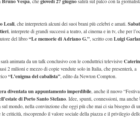
Bruno Vespa
giovedì 27 giugno
à
, che
salirà sul palco con la giornalist
o Leali
Sabat
, che interpreterà alcuni dei suoi brani più celebri e amati.
ieri
, interprete di grandi successi a teatro, al cinema e in tv, che per l’
“Le memorie di Adriano G.”
Luigi Garla
autore del libro
, scritto con
Caterin
e sarà animata da un talk conclusivo con le conduttrici televisive
uasi 2 milioni e mezzo di copie vendute solo in Italia, che presenterà, a
“L’enigma del cabalista”
orico
, edito da Newton Compton.
era diventata un appuntamento imperdibile
, anche il nuovo “Festiva
l’estate di Porto Santo Stefano
. Idee, spunti, connessioni, ma anche
a sul mondo, nella convinzione che oggi più che mai ci sia bisogno di u
e criticità, riscoprendo il valore sociale della piazza e il privilegio dell