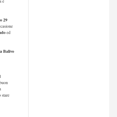
a e
o 29
occasione
ndo
ed
a Balivo
l
 buon
n
o stare