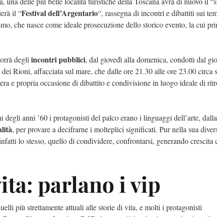
, una delle più belle località turistiche della Toscana avrà di nuovo il “
Festival dell’Argentario
erà il “
“, rassegna di incontri e dibattiti sui te
ismo, che nasce come ideale prosecuzione dello storico evento, la cui pr
incontri pubblici
orrà degli
, dal giovedì alla domenica, condotti dal gio
dei Rioni, affacciata sul mare, che dalle ore 21.30 alle ore 23.00 circa s
vera e propria occasione di dibattito e condivisione in luogo ideale di rit
i degli anni ’60 i protagonisti del palco erano i linguaggi dell’arte, dall
alità
, per provare a decifrarne i molteplici significati. Pur nella sua divers
 infatti lo stesso, quello di condividere, confrontarsi, generando crescita 
vita: parlano i vip
uelli più strettamente attuali alle storie di vita, e molti i protagonisti