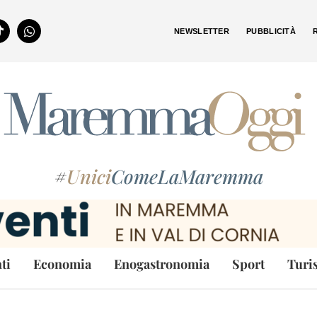
NEWSLETTER
PUBBLICITÀ
#
Unici
ComeLaMaremma
ti
Economia
Enogastronomia
Sport
Turi