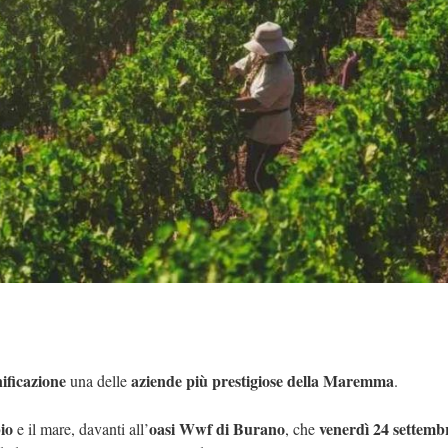
nificazione
aziende più prestigiose della Maremma
una delle
.
io
oasi Wwf di Burano
venerdì 24 settemb
e il mare, davanti all’
, che