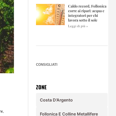
Caldo record, Follonica
corre ai ripari: acqua e
integratori per chi
lavora sotto il sole
Leggi di più »
CONSIGLIATI
ZONE
Costa D'Argento
re
,
Follonica E Colline Metallifere