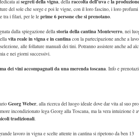
segreti della vigna
raccolta dell’uva
la produzione
 dedicata ai
, della
e
mature del sole che sorge e poi le vigne, con il loro fascino, i loro profumi 
prime 6 persone che si prenotano
 tra i filari, per le le
.
storia della cantina Monteverro
nata dalla spiegazione della
, nei luo
vita reale in vigna e in cantina
nella
con la partecipazione anche a lavo
 selezione, alle follature manuali dei tini. Potranno assistere anche ad al
a e nei giorni successivi.
amma dei vini accompagnati da una merenda toscana
. Info e prenotazi
Georg Weber
tario
, alla ricerca del luogo ideale dove dar vita al suo pro
 amore incondizionato lega Georg alla Toscana, ma la vera intuizione è av
nicoli tradizionali
.
grande lavoro in vigna e scelte attente in cantina si ripetono da ben 13