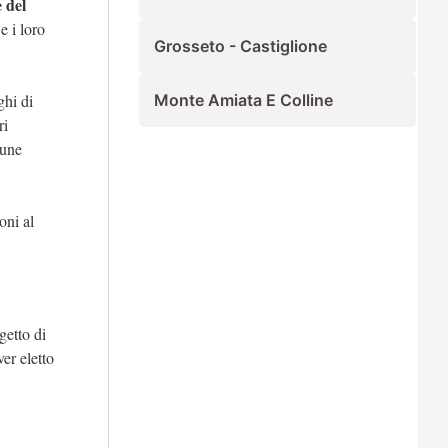
 del
e i loro
Grosseto - Castiglione
ghi di
Monte Amiata E Colline
ri
cune
oni al
getto di
er eletto