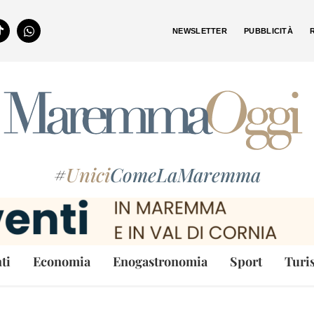
NEWSLETTER
PUBBLICITÀ
#
Unici
ComeLaMaremma
ti
Economia
Enogastronomia
Sport
Turi