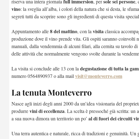
full immersion
sole sei persone
riserva una intera giornata
, per
,
vino
: la sveglia all’alba, i colori della natura che si desta, le sfu
segreti tutti da scoprire sono gli ingredienti di questa visita speciale
8 del mattino
visita
Appuntamento alle
, con la
classica accompag
produzione dove il vino prende vita. Gli ospiti saranno coinvolti 
manuali, dalla vendemmia di alcuni filari, alla cernita su tavolo di
delle attività che normalmente vengono svolte durante la vendemmi
degustazione di tutta la g
La visita si conclude alle 13 con la
visit@monteverro.com
numero 0564890937 o alla mail
La tenuta Monteverro
Nasce agli inizi degli anni 2000 da un’idea visionaria del proprie
vini di eccellenza
produrre
. La scelta è pressoché già scritta: un
al di fuori dei circuiti vi
a sua nuova dimora un territorio un po’
Una terra autentica e naturale, ricca di tradizioni e genuinità. Un 