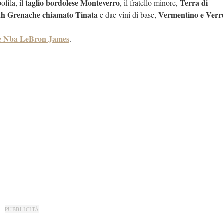
taglio bordolese Monteverro
Terra di
pofila, il
, il fratello minore,
ah Grenache chiamato Tinata
Vermentino e Verr
e due vini di base,
one Nba LeBron James
.
PUBBLICITÀ