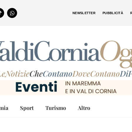
NEWSLETTER
PUBBLICITÀ
LeNotizie
Che
Contano
DoveContano
DiP
mia
Sport
Turismo
Altro