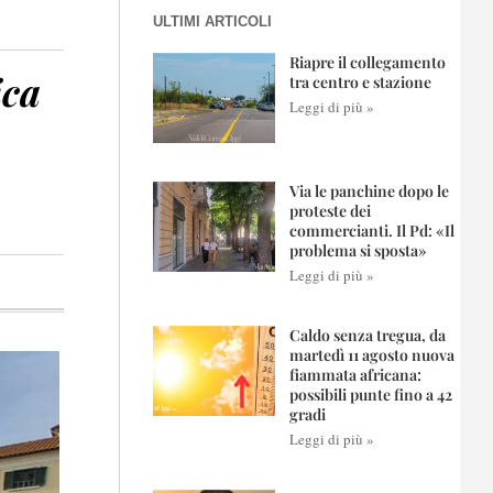
ULTIMI ARTICOLI
Riapre il collegamento
ica
tra centro e stazione
Leggi di più »
Via le panchine dopo le
proteste dei
commercianti. Il Pd: «Il
problema si sposta»
Leggi di più »
Caldo senza tregua, da
martedì 11 agosto nuova
fiammata africana:
possibili punte fino a 42
gradi
Leggi di più »