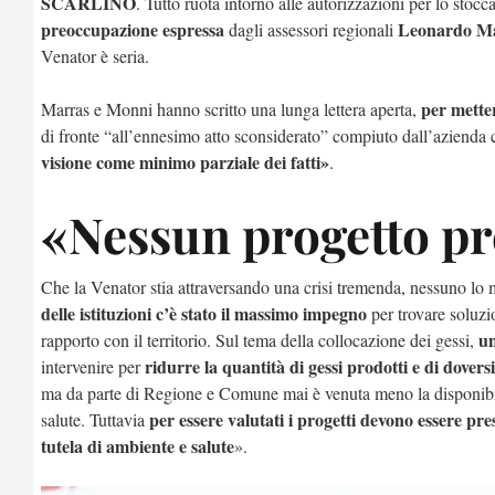
SCARLINO
. Tutto ruota intorno alle autorizzazioni per lo stoc
preoccupazione espressa
Leonardo Ma
dagli assessori regionali
Venator è seria.
per mette
Marras e Monni hanno scritto una lunga lettera aperta,
di fronte “all’ennesimo atto sconsiderato” compiuto dall’azienda 
v
isione come minimo parziale dei fatti»
.
«Nessun progetto pr
Che la Venator stia attraversando una crisi tremenda, nessuno lo 
delle istituzioni c’è stato il massimo impegno
per trovare soluzio
un
rapporto con il territorio. Sul tema della collocazione dei gessi,
ridurre la quantità di gessi prodotti e di dover
intervenire per
ma da parte di Regione e Comune mai è venuta meno la disponibilit
per essere valutati i progetti devono essere pre
salute. Tuttavia
tutela di ambiente e salute
».