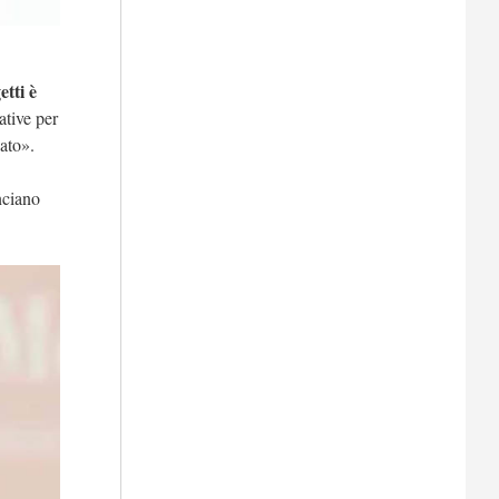
tti è
ative per
zato».
nciano
».