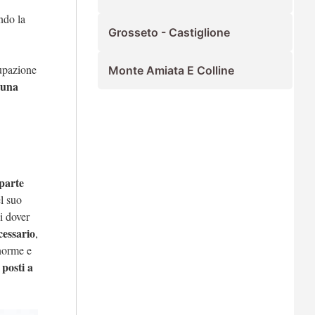
ando la
Grosseto - Castiglione
cupazione
Monte Amiata E Colline
 una
parte
el suo
i dover
cessario
,
 norme e
 posti a