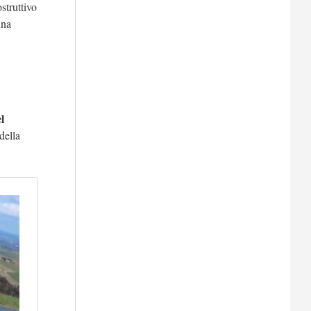
struttivo
una
l
della