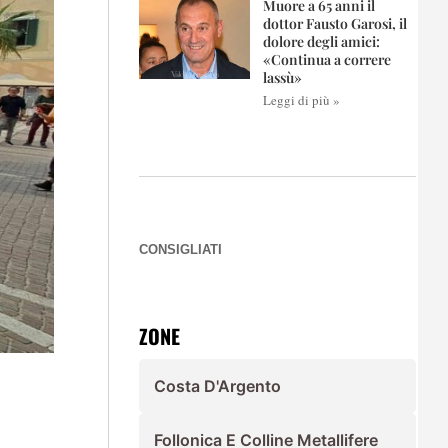
Muore a 65 anni il
dottor Fausto Garosi, il
dolore degli amici:
«Continua a correre
lassù»
Leggi di più »
CONSIGLIATI
ZONE
Costa D'Argento
Follonica E Colline Metallifere