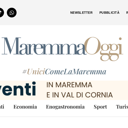
NEWSLETTER
PUBBLICITÀ
#
Unici
ComeLaMaremma
ti
Economia
Enogastronomia
Sport
Turi