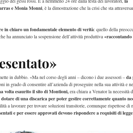
la
caggio dei gessi rossi. E a nemmeno 24 ore dalla festa dei lavoratori,
rras e Monia Monni
, è la dimostrazione che la crisi che sta attravers
re in chiaro un fondamentale elemento di verità
: quello della preoc
«raccontando
che ha annunciato la sospensione dell’attività produttiva
esentato»
da 
mette in dubbio. «Ma nel corso degli anni – dicono i due assessori –
ni in grado di consentire all’azienda di proseguire nella sua attività e n
a volta esaurito il sito di Montioni,
era chiara a Venator la necessità d
si dotare di una discarica per poter gestire correttamente quanto ne
à a lavorare per trovare soluzioni transitorie, comunque rispettose di
sentati e per essere approvati devono rispondere a requisiti di legge