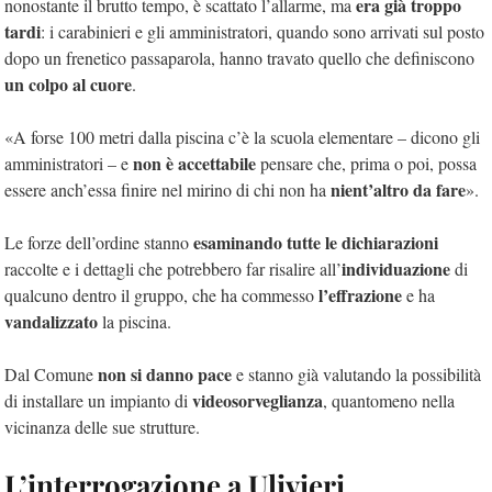
era già troppo
nonostante il brutto tempo, è scattato l’allarme, ma
tardi
: i carabinieri e gli amministratori, quando sono arrivati sul posto
dopo un frenetico passaparola, hanno travato quello che definiscono
un colpo al cuore
.
«A forse 100 metri dalla piscina c’è la scuola elementare – dicono gli
non è accettabile
amministratori – e
pensare che, prima o poi, possa
nient’altro da fare
essere anch’essa finire nel mirino di chi non ha
».
esaminando tutte le dichiarazioni
Le forze dell’ordine stanno
individuazione
raccolte e i dettagli che potrebbero far risalire all’
di
l’effrazione
qualcuno dentro il gruppo, che ha commesso
e ha
vandalizzato
la piscina.
non si danno pace
Dal Comune
e stanno già valutando la possibilità
videosorveglianza
di installare un impianto di
, quantomeno nella
vicinanza delle sue str
utture.
L’interrogazione a Ulivieri