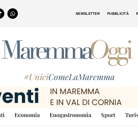
NEWSLETTER
PUBBLICITÀ
#
Unici
ComeLaMaremma
ti
Economia
Enogastronomia
Sport
Turi