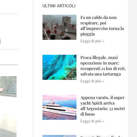
ULTIMI ARTICOLI
Fa un caldo da non
respirare, poi
all’improvviso torna la
pioggia
i
Leggi di più »
Pesca illegale, maxi
operazione in mare:
recuperati 21 km di reti,
salvata una tartaruga
Leggi di più »
Appena varato, il super
yacht Spirit arriva
all’Argentario: 52 metri
di lusso
Leggi di più »