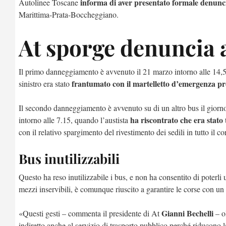
informa di aver presentato formale denun
Autolinee Toscane
Marittima-Prata-Boccheggiano.
At sporge denuncia a
Il primo danneggiamento è avvenuto il 21 marzo intorno alle 14,50,
frantumato con il martelletto d’emergenza pr
sinistro era stato
Il secondo danneggiamento è avvenuto su di un altro bus il gior
ha riscontrato che era stato t
intorno alle 7.15, quando l’austista
con il relativo spargimento del rivestimento dei sedili in tutto il co
Bus inutilizzabili
Questo ha reso inutilizzabile i bus, e non ha consentito di poterli 
mezzi inservibili, è comunque riuscito a garantire le corse con un 
Gianni Bechelli
«Questi gesti – commenta il presidente di At
– o
indiretto anche al servizio di trasporto pubblico perché riducono la