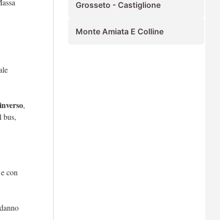
Massa
Grosseto - Castiglione
Monte Amiata E Colline
ale
inverso
,
l bus,
à e con
 danno