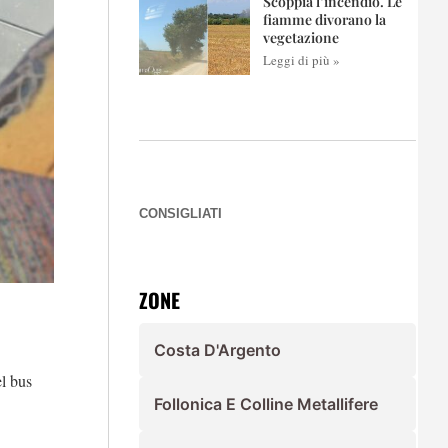
Scoppia l’incendio. Le
fiamme divorano la
vegetazione
Leggi di più »
CONSIGLIATI
ZONE
Costa D'Argento
l bus
Follonica E Colline Metallifere