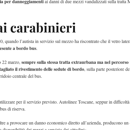
cia per danneggiamenti
ai danni di due mezzi vandalizzati sulla tratta 
i carabinieri
 quando l’autista in servizio sul mezzo ha riscontrato che il vetro later
esente a bordo bus
.
sempre sulla stessa tratta extraurbana ma nel percorso 
no 22 marzo,
agliato il rivestimento delle sedute di bordo
, sulla parte posteriore de
rridoio centrale del bus.
utilizzare per il servizio previsto. Autolinee Toscane, seppur in difficolt
bus di riserva.
ltre a provocare un danno economico diretto all’azienda, producono un
 disponibilità dei mezzi a servizio dei cittadini».