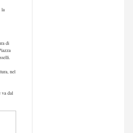
 la
ura di
Piazza
selli.
ttura, nel
e va dal