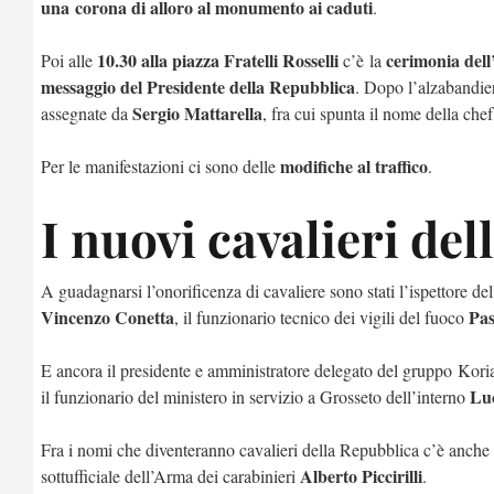
una
corona di alloro al monumento ai caduti
.
10.30 alla p
iazza Fratelli Rosselli
cerimonia dell
Poi alle
c’è
la
messaggio del Presidente della Repubblica
. Dopo l’alzabandier
Sergio Mattarella
assegnate da
, fra cui spunta il nome della che
modifiche al traffico
Per le manifestazioni ci sono delle
.
I nuovi cavalieri del
A guadagnarsi l’onorificenza di cavaliere sono stati l’ispettore de
Vincenzo Conetta
Pas
, il funzionario tecnico dei vigili del fuoco
E ancora il presidente e amministratore delegato del gruppo
Koria
Luc
il funzionario del ministero in servizio a Grosseto dell’interno
Fra i nomi che diventeranno cavalieri della Repubblica c’è anche
Alberto Piccirilli
sottufficiale dell’Arma dei carabinieri
.