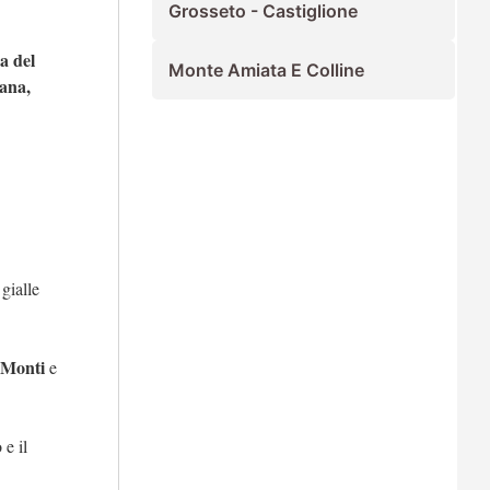
Grosseto - Castiglione
ra del
Monte Amiata E Colline
iana,
 gialle
 Monti
e
 e il