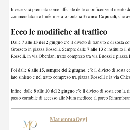
Invece sarà premiato come ufficiale delle onorificenze al merito d
Franca Caporali
commendatora è l’infermiera volontaria
, che a
Ecco le modifiche al traffico
7 alle 13 del 2 giugno
Dalle
c’è il
divieto di transito e di sosta co
7 alle 13
d
Grosseto in piazza Rosselli. Sempre dalle
è instituito il
Rosselli, in via Oberdan, tratto compreso tra via Buozzi e piazza Ro
6 alle 15, sempre del 2 giugno
Poi dalle
, c’è il
divieto di sosta co
lato sinistro e
nel tratto compreso tra piazza Rosselli e la via Chi
8 alle 10 del 2 giugno
Infine, dalle
c’è
il divieto di sosta con la r
passo carrabile di accesso alle Mura medicee al parco Rimembr
MaremmaOggi