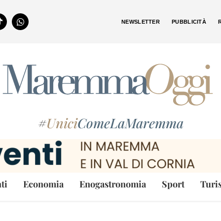
NEWSLETTER
PUBBLICITÀ
#
Unici
ComeLaMaremma
ti
Economia
Enogastronomia
Sport
Turi