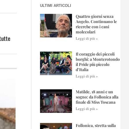
ULTIMI ARTICOLI
Quattro giorni senza
Angelo. Continuano le
ricerche con i cani
molecolari
tutte
Leggi di più »
Il coraggio dei piccoli
borghi: a Monterotondo
il Pride più piccolo
d’Italia
Leggi di più »
Matilde, 18 anni e un
sogno: da Follonica alla
finale di Miss Toscana
Leggi di più »
Follonica, stretta sulla