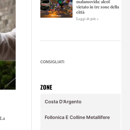
malamovida: alcol
vietato in tre zone della
città
Leggi di più »
CONSIGLIATI
ZONE
Costa D'Argento
Follonica E Colline Metallifere
 La