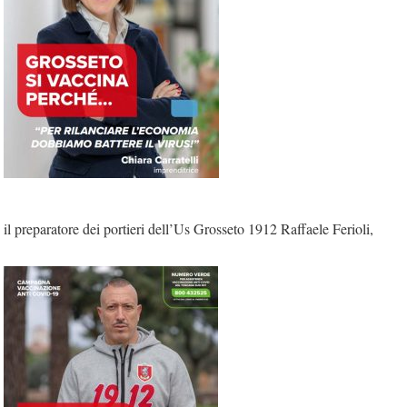
il preparatore dei portieri dell’Us Grosseto 1912 Raffaele Ferioli,