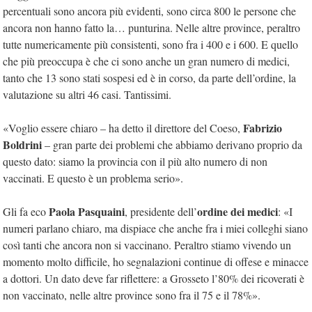
percentuali sono ancora più evidenti, sono circa 800 le persone che
ancora non hanno fatto la… punturina. Nelle altre province, peraltro
tutte numericamente più consistenti, sono fra i 400 e i 600. E quello
che più preoccupa è che ci sono anche un gran numero di medici,
tanto che 13 sono stati sospesi ed è in corso, da parte dell’ordine, la
valutazione su altri 46 casi. Tantissimi.
Fabrizio
«Voglio essere chiaro – ha detto il direttore del Coeso,
Boldrini
– gran parte dei problemi che abbiamo derivano proprio da
questo dato: siamo la provincia con il più alto numero di non
vaccinati. E questo è un problema serio».
Paola Pasquaini
ordine dei medici
Gli fa eco
, presidente dell’
: «I
numeri parlano chiaro, ma dispiace che anche fra i miei colleghi siano
così tanti che ancora non si vaccinano. Peraltro stiamo vivendo un
momento molto difficile, ho segnalazioni continue di offese e minacce
a dottori. Un dato deve far riflettere: a Grosseto l’80% dei ricoverati è
non vaccinato, nelle altre province sono fra il 75 e il 78%».