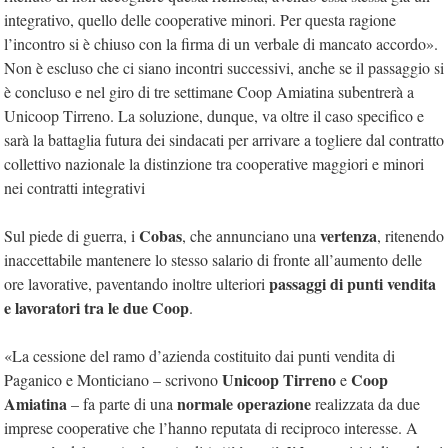
integrativo, quello delle cooperative minori. Per questa ragione
l’incontro si è chiuso con la firma di un verbale di mancato accordo».
Non è escluso che ci siano incontri successivi, anche se il passaggio si
è concluso e nel giro di tre settimane Coop Amiatina subentrerà a
Unicoop Tirreno. La soluzione, dunque, va oltre il caso specifico e
sarà la battaglia futura dei sindacati per arrivare a togliere dal contratto
collettivo nazionale la distinzione tra cooperative maggiori e minori
nei contratti integrativi
Cobas
vertenza
Sul piede di guerra, i
, che annunciano una
, ritenendo
inaccettabile mantenere lo stesso salario di fronte all’aumento delle
passaggi di punti vendita
ore lavorative, paventando inoltre ulteriori
e lavoratori tra le due Coop
.
«La cessione del ramo d’azienda costituito dai punti vendita di
Unicoop Tirreno
Coop
Paganico e Monticiano – scrivono
e
Amiatina
normale operazione
– fa parte di una
realizzata da due
imprese cooperative che l’hanno reputata di reciproco interesse. A