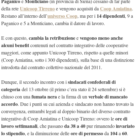
Paganico
Monticiano
e
(in provincia di Siena) cessano di far parte
Unicoop Tirreno
Coop Amiatina
della rete
e vengono acquisiti da
.
universo Coop
14 dipendenti
Restano all’interno dell’
, ma per i
, 9 a
Paganico e 5 a Monticiano, cambia il datore di lavoro.
cambia la retribuzione
vengono meno anche
E con questo,
e
alcuni benefit
contenuti nel contratto integrativo delle cooperative
maggiori, come appunto Unicoop Tirreno, rispetto a quelle minori
(Coop Amiatina, sotto i 300 dipendenti), sulla base di una distinzione
introdotta dal contratto collettivo nazionale del 2011.
sindacati confederali di
Dunque, il secondo incontro con i
categoria
del 13 ottobre (il primo c’era stato il 24 settembre) si è
fumata nera
verbale di mancato
chiuso con una
e la firma di un
accordo
. Due i punti su cui azienda e sindacato non hanno trovato la
convergenza, entrambi legati al doppio binario del diverso contratto
ore di
integrativo di Coop Amiatina e Unicoop Tirreno: ovvero le
lavoro settimanali
da 38 a 40
invariato
, che passano
pur rimanendo
lo stipendio
ore di permesso
104
60
, e la diminuzione delle
da
a
.