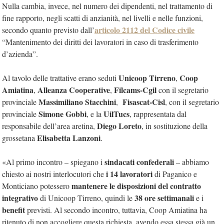
Nulla cambia, invece, nel numero dei dipendenti, nel trattamento di
fine rapporto, negli scatti di anzianità, nel livelli e nelle funzioni,
articolo 2112 del Codice civile
secondo quanto previsto dall’
“Mantenimento dei diritti dei lavoratori in caso di trasferimento
d’azienda”.
Unicoop Tirreno
Coop
Al tavolo delle trattative erano seduti
,
Amiatina
Alleanza Cooperative
Filcams-Cgil
,
,
con il segretario
Massimiliano Stacchini
Fisascat-Cisl
provinciale
,
, con il segretario
Simone Gobbi
UilTucs
provinciale
, e la
, rappresentata dal
Diego Loreto
responsabile dell’area aretina,
, in sostituzione della
Elisabetta Lanzoni
grossetana
.
sindacati confederali
«Al primo incontro – spiegano i
– abbiamo
i 14 lavoratori
chiesto ai nostri interlocutori che
di Paganico e
mantenere le disposizioni del contratto
Monticiano potessero
integrativo
38 ore settimanali
di Unicoop Tirreno, quindi le
e i
benefit
previsti. Al secondo incontro, tuttavia, Coop Amiatina ha
ritenuto di non accogliere questa richiesta, avendo essa stessa già un