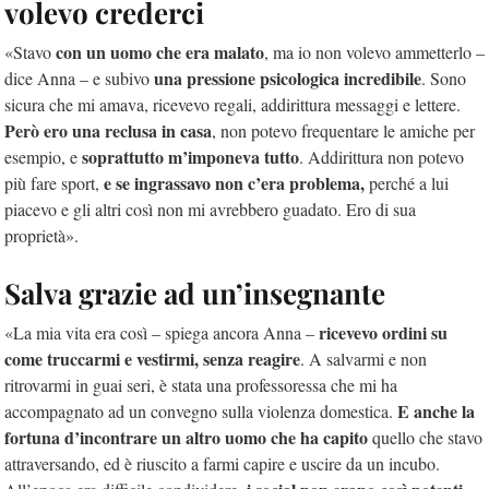
volevo crederci
con un uomo che era malato
«Stavo
, ma io non volevo ammetterlo –
una pressione psicologica incredibile
dice Anna – e subivo
. Sono
sicura che mi amava, ricevevo regali, addirittura messaggi e lettere.
Però ero una reclusa in casa
, non potevo frequentare le amiche per
soprattutto m’imponeva tutto
esempio, e
. Addirittura non potevo
e se ingrassavo non c’era problema,
più fare sport,
perché a lui
piacevo e gli altri così non mi avrebbero guadato. Ero di sua
proprietà».
Salva grazie ad un’insegnante
ricevevo ordini su
«La mia vita era così – spiega ancora Anna –
come truccarmi e vestirmi, senza reagire
. A salvarmi e non
ritrovarmi in guai seri, è stata una professoressa che mi ha
E anche la
accompagnato ad un convegno sulla violenza domestica.
fortuna d’incontrare un altro uomo che ha capito
quello che stavo
attraversando, ed è riuscito a farmi capire e uscire da un incubo.