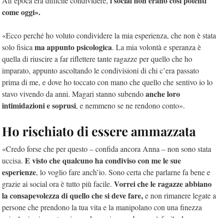
i social non erano così potenti
All’epoca era difficile condividere,
come oggi».
«Ecco perché ho voluto condividere la mia esperienza, che non è stata
ma appunto psicologica
solo fisica
. La mia volontà e speranza è
quella di riuscire a far riflettere tante ragazze per quello che ho
imparato, appunto ascoltando le condivisioni di chi c’era passato
prima di me, e dove ho toccato con mano che quello che sentivo io lo
anche loro
stavo vivendo da anni. Magari stanno subendo
intimidazioni e soprusi
, e nemmeno se ne rendono conto».
Ho rischiato di essere ammazzata
«Credo forse che per questo – confida ancora Anna – non sono stata
E visto che qualcuno ha condiviso con me le sue
uccisa.
esperienze
, lo voglio fare anch’io. Sono certa che parlarne fa bene e
Vorrei che le ragazze abbiano
grazie ai social ora è tutto più facile.
la consapevolezza di quello che si deve fare,
e non rimanere legate a
persone che prendono la tua vita e la manipolano con una finezza