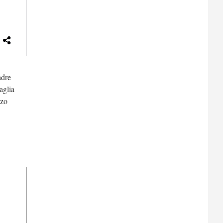
adre
aglia
rzo