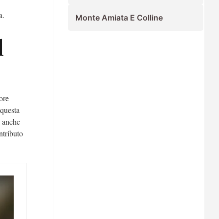
a.
Monte Amiata E Colline
l
ore
questa
a anche
ntributo