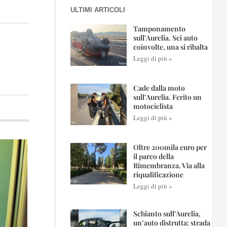
ULTIMI ARTICOLI
Tamponamento
sull’Aurelia. Sei auto
coinvolte, una si ribalta
Leggi di più »
Cade dalla moto
sull’Aurelia. Ferito un
motociclista
Leggi di più »
Oltre 200mila euro per
il parco della
Rimembranza. Via alla
riqualificazione
Leggi di più »
Schianto sull’Aurelia,
un’auto distrutta: strada