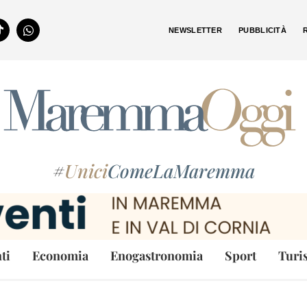
NEWSLETTER
PUBBLICITÀ
#
Unici
ComeLaMaremma
ti
Economia
Enogastronomia
Sport
Turi