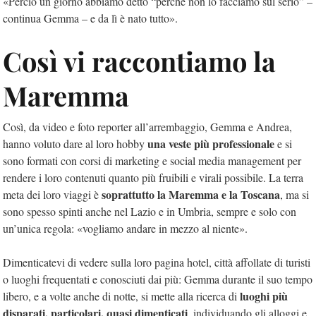
«Perciò un giorno abbiamo detto “perché non lo facciamo sul serio” –
continua Gemma – e da lì è nato tutto».
Così vi raccontiamo la
Maremma
Così, da video e foto reporter all’arrembaggio, Gemma e Andrea,
una veste più professionale
hanno voluto dare al loro hobby
e si
sono formati con corsi di marketing e social media management per
rendere i loro contenuti quanto più fruibili e virali possibile. La terra
soprattutto la Maremma e la Toscana
meta dei loro viaggi è
, ma si
sono spesso spinti anche nel Lazio e in Umbria, sempre e solo con
un’unica regola: «vogliamo andare in mezzo al niente».
Dimenticatevi di vedere sulla loro pagina hotel, città affollate di turisti
o luoghi frequentati e conosciuti dai più: Gemma durante il suo tempo
luoghi più
libero, e a volte anche di notte, si mette alla ricerca di
disparati, particolari, quasi dimenticati
, individuando gli alloggi e