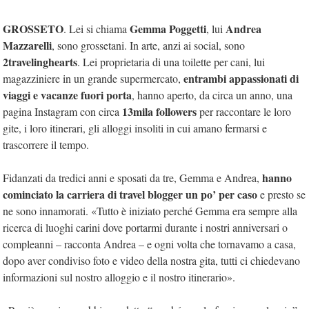
GROSSETO
Gemma Poggetti
Andrea
. Lei si chiama
, lui
Mazzarelli
, sono grossetani. In arte, anzi ai social, sono
2travelinghearts
. Lei proprietaria di una toilette per cani, lui
entrambi appassionati di
magazziniere in un grande supermercato,
viaggi e vacanze fuori porta
, hanno aperto, da circa un anno, una
13mila followers
pagina Instagram con circa
per raccontare le loro
gite, i loro itinerari, gli alloggi insoliti in cui amano fermarsi e
trascorrere il tempo.
hanno
Fidanzati da tredici anni e sposati da tre, Gemma e Andrea,
cominciato la carriera di travel blogger un po’ per caso
e presto se
ne sono innamorati. «Tutto è iniziato perché Gemma era sempre alla
ricerca di luoghi carini dove portarmi durante i nostri anniversari o
compleanni – racconta Andrea – e ogni volta che tornavamo a casa,
dopo aver condiviso foto e video della nostra gita, tutti ci chiedevano
informazioni sul nostro alloggio e il nostro itinerario».