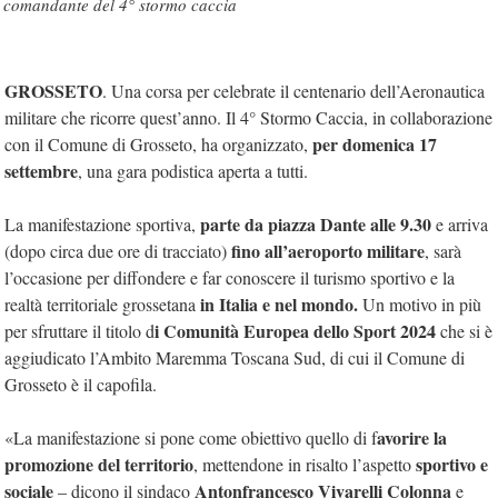
comandante del 4° stormo caccia
GROSSETO
. Una corsa per celebrate il centenario dell’Aeronautica
militare che ricorre quest’anno. Il 4° Stormo Caccia, in collaborazione
per domenica 17
con il Comune di Grosseto, ha organizzato,
settembre
, una gara podistica aperta a tutti.
parte da piazza Dante alle 9.30
La manifestazione sportiva,
e arriva
fino all’aeroporto militare
(dopo circa due ore di tracciato)
, sarà
l’occasione per diffondere e far conoscere il turismo sportivo e la
in Italia e nel mondo.
realtà territoriale grossetana
Un motivo in più
i Comunità Europea dello Sport 2024
per sfruttare il titolo d
che si è
aggiudicato l’Ambito Maremma Toscana Sud, di cui il Comune di
Grosseto è il capofila.
avorire la
«La manifestazione si pone come obiettivo quello di f
promozione del territorio
sportivo e
, mettendone in risalto l’aspetto
sociale
Antonfrancesco Vivarelli Colonna
– dicono il sindaco
e