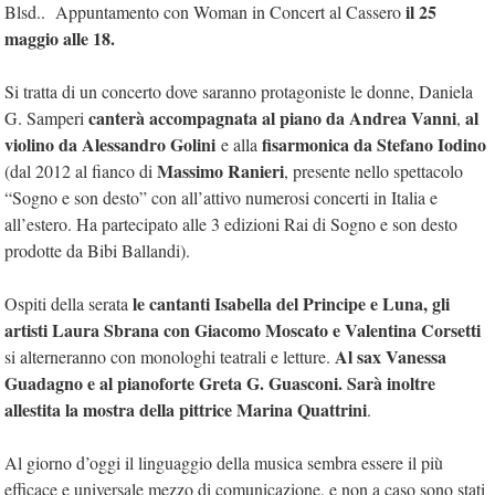
il 25
Blsd.. Appuntamento con Woman in Concert al Cassero
maggio alle 18.
Si tratta di un concerto dove saranno protagoniste le donne, Daniela
canterà accompagnata al piano da Andrea Vanni
al
G. Samperi
,
violino da Alessandro Golini
fisarmonica da Stefano Iodino
e alla
Massimo Ranieri
(dal 2012 al fianco di
, presente nello spettacolo
“Sogno e son desto” con all’attivo numerosi concerti in Italia e
all’estero. Ha partecipato alle 3 edizioni Rai di Sogno e son desto
prodotte da Bibi Ballandi).
le cantanti Isabella del Principe e Luna, gli
Ospiti della serata
artisti Laura Sbrana con Giacomo Moscato e Valentina Corsetti
Al sax Vanessa
si alterneranno con monologhi teatrali e letture.
Guadagno e al pianoforte Greta G. Guasconi. Sarà inoltre
allestita la mostra della pittrice Marina Quattrini
.
Al giorno d’oggi il linguaggio della musica sembra essere il più
efficace e universale mezzo di comunicazione, e non a caso sono stati