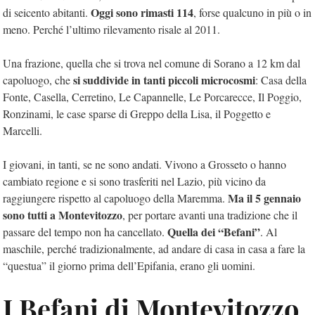
Oggi sono rimasti 114
di seicento abitanti.
, forse qualcuno in più o in
meno. Perché l’ultimo rilevamento risale al 2011.
Una frazione, quella che si trova nel comune di Sorano a 12 km dal
si suddivide in tanti piccoli microcosmi
capoluogo, che
: Casa della
Fonte, Casella, Cerretino, Le Capannelle, Le Porcarecce, Il Poggio,
Ronzinami, le case sparse di Greppo della Lisa, il Poggetto e
Marcelli.
I giovani, in tanti, se ne sono andati. Vivono a Grosseto o hanno
cambiato regione e si sono trasferiti nel Lazio, più vicino da
Ma il 5 gennaio
raggiungere rispetto al capoluogo della Maremma.
sono tutti a Montevitozzo
, per portare avanti una tradizione che il
Quella dei “Befani”
passare del tempo non ha cancellato.
. Al
maschile, perché tradizionalmente, ad andare di casa in casa a fare la
“questua” il giorno prima dell’Epifania, erano gli uomini.
I Befani di Montevitozzo