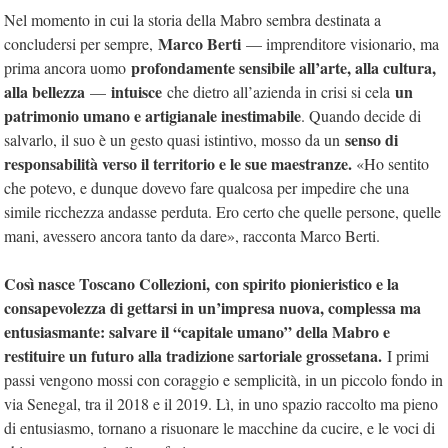
Nel momento in cui la storia della Mabro sembra destinata a
Marco Berti
concludersi per sempre,
— imprenditore visionario, ma
profondamente sensibile all’arte, alla cultura,
prima ancora uomo
alla bellezza
intuisce
un
—
che dietro all’azienda in crisi si cela
patrimonio umano e artigianale inestimabile
. Quando decide di
senso di
salvarlo, il suo è un gesto quasi istintivo, mosso da un
responsabilità verso il territorio e le sue maestranze.
«Ho sentito
che potevo, e dunque dovevo fare qualcosa per impedire che una
simile ricchezza andasse perduta. Ero certo che quelle persone, quelle
mani, avessero ancora tanto da dare», racconta Marco Berti.
Così nasce Toscano Collezioni,
con spirito pionieristico e la
consapevolezza di gettarsi in un’impresa nuova, complessa ma
entusiasmante: salvare il “capitale umano” della Mabro e
restituire un futuro alla tradizione sartoriale grossetana.
I primi
passi vengono mossi con coraggio e semplicità, in un piccolo fondo in
via Senegal, tra il 2018 e il 2019. Lì, in uno spazio raccolto ma pieno
di entusiasmo, tornano a risuonare le macchine da cucire, e le voci di