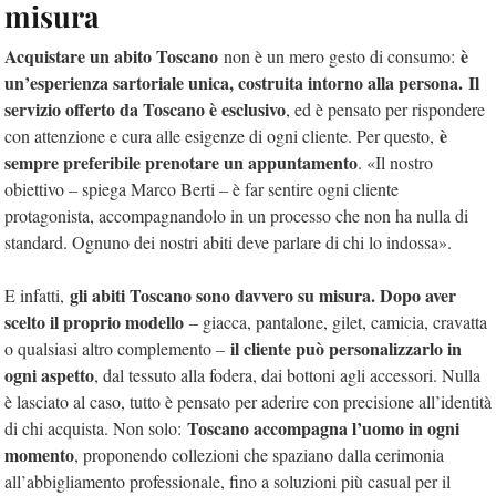
misura
Acquistare un abito Toscano
è
non è un mero gesto di consumo:
un’esperienza sartoriale unica, costruita intorno alla persona.
Il
servizio offerto da Toscano è esclusivo
, ed è pensato per rispondere
è
con attenzione e cura alle esigenze di ogni cliente. Per questo,
sempre preferibile prenotare un appuntamento
. «Il nostro
obiettivo – spiega Marco Berti – è far sentire ogni cliente
protagonista, accompagnandolo in un processo che non ha nulla di
standard. Ognuno dei nostri abiti deve parlare di chi lo indossa».
gli abiti Toscano sono davvero su misura. D
opo aver
E infatti,
scelto il proprio modello
– giacca, pantalone, gilet, camicia, cravatta
il cliente può personalizzarlo in
o qualsiasi altro complemento –
ogni aspetto
, dal tessuto alla fodera, dai bottoni agli accessori. Nulla
è lasciato al caso, tutto è pensato per aderire con precisione all’identità
Toscano accompagna l’uomo in ogni
di chi acquista. Non solo:
momento
, proponendo collezioni che spaziano dalla cerimonia
all’abbigliamento professionale, fino a soluzioni più casual per il