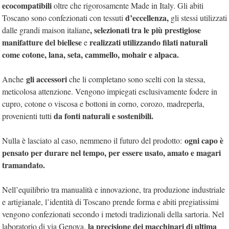
ecocompatibili
oltre che rigorosamente Made in Italy. Gli abiti
d’eccellenza,
Toscano sono confezionati con tessuti
gli stessi utilizzati
, selezionati tra le più prestigiose
dalle grandi maison italiane
manifatture del biellese
realizzati utilizzando filati naturali
e
come cotone, lana, seta, cammello, mohair e alpaca.
gli accessori
Anche
che li completano sono scelti con la stessa,
meticolosa attenzione. Vengono impiegati esclusivamente fodere in
cupro, cotone o viscosa e bottoni in corno, corozo, madreperla,
da fonti naturali e sostenibili.
provenienti tutti
ogni capo è
Nulla è lasciato al caso, nemmeno il futuro del prodotto:
pensato per durare nel tempo, per essere usato, amato e magari
tramandato.
Nell’equilibrio tra manualità e innovazione, tra produzione industriale
e artigianale, l’identità di Toscano prende forma e abiti pregiatissimi
vengono confezionati secondo i metodi tradizionali della sartoria. Nel
la precisione dei macchinari di ultima
laboratorio di via Genova,