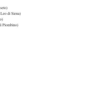
seto)
 Leo di Siena)
o)
di Piombino)