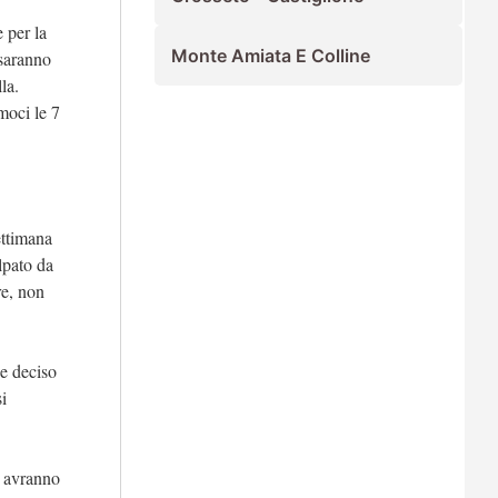
 per la
Monte Amiata E Colline
 saranno
la.
moci le 7
settimana
lpato da
re, non
e deciso
si
i avranno