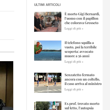
ULTIMI ARTICOLI
È morto Gigi Bernardi,
l’uomo con il papillon
che colorava Grosseto
Leggi di più »
Il telefono squilla a
vuoto, poi la terribile
scoperta: avvocato
muore a 56 anni
Leggi di più »
Senzatetto fermato
ancora con un coltello,
il caso arriva al ministro
Leggi di più »
Ex prof. trovato morto
sul letto, l’autopsia