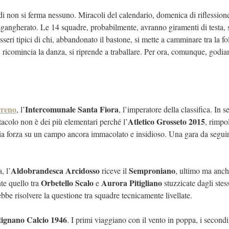
di non si ferma nessuno. Miracoli del calendario, domenica di riflessione
e sgangherato. Le 14 squadre, probabilmente, avranno giramenti di testa,
esseri tipici di chi, abbandonato il bastone, si mette a camminare tra la fol
 ricomincia la danza, si riprende a traballare. Per ora, comunque, godia
rreno
Intercomunale Santa Fiora
, l’
, l’imperatore della classifica. In 
Atletico Grosseto 2015
stacolo non è dei più elementari perché l’
, rimpo
ia forza su un campo ancora immacolato e insidioso. Una gara da segui
Aldobrandesca Arcidosso
Semproniano
, l’
riceve il
, ultimo ma anch
Orbetello Scalo
Aurora Pitigliano
nte quello tra
e
stuzzicate dagli stes
ebbe risolvere la questione tra squadre tecnicamente livellate.
ignano Calcio 1946
. I primi viaggiano con il vento in poppa, i second