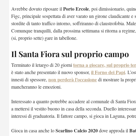
Porto Ercole
Avrebbe dovuto riposare il
, poi dimissionario, quin
Figc, principale sospettata di aver varato un girone claudicante 
stordite di tanto traffico intorno, soffriranno di claustrofobia. Mal
Comunque tranquilli, dalla prossima settimana si ritorna a regime,
(si, proprio sette) gare in tabellone.
Il Santa Fiora sul proprio campo
torna a giocare, sul proprio te
Terminato il letargo di 20 giorni
il Forno dei Papi
è stato anche presentato il nuovo sponsor,
. L’o
non perderà l’occasione
innesti di spessore,
di mostrare la propr
mancheranno le emozioni.
Interessato a quanto potrebbe accadere al comunale di Santa Fiora
a mettersi il vestito buono in casa della seconda. Duello interessa
interessi di graduatoria. Il fattore campo, si gioca in Laguna, potr
Scarlino Calcio 2020
Bat
Gioca in casa anche lo
dove approda il