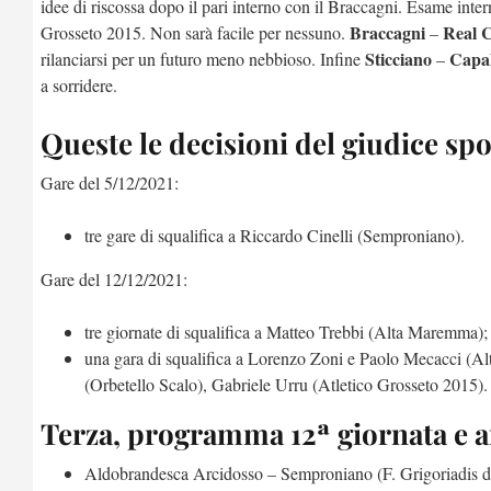
idee di riscossa dopo il pari interno con il Braccagni. Esame int
Braccagni
Real C
Grosseto 2015. Non sarà facile per nessuno.
–
Sticciano
Capal
rilanciarsi per un futuro meno nebbioso. Infine
–
a sorridere.
Queste le decisioni del giudice spo
Gare del 5/12/2021:
tre gare di squalifica a Riccardo Cinelli (Semproniano).
Gare del 12/12/2021:
tre giornate di squalifica a Matteo Trebbi (Alta Maremma);
una gara di squalifica a Lorenzo Zoni e Paolo Mecacci (
(Orbetello Scalo), Gabriele Urru (Atletico Grosseto 2015).
Terza, programma 12ª giornata e ar
Aldobrandesca Arcidosso – Semproniano (F. Grigoriadis d