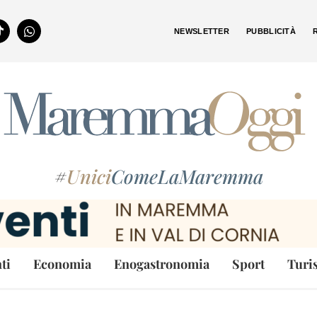
NEWSLETTER
PUBBLICITÀ
#
Unici
ComeLaMaremma
ti
Economia
Enogastronomia
Sport
Turi