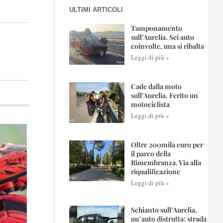
ULTIMI ARTICOLI
Tamponamento
sull’Aurelia. Sei auto
coinvolte, una si ribalta
Leggi di più »
Cade dalla moto
sull’Aurelia. Ferito un
motociclista
Leggi di più »
Oltre 200mila euro per
il parco della
Rimembranza. Via alla
riqualificazione
Leggi di più »
Schianto sull’Aurelia,
un’auto distrutta: strada