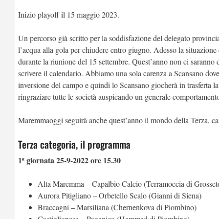
Inizio playoff il 15 maggio 2023.
Un percorso già scritto per la soddisfazione del delegato provinci
l’acqua alla gola per chiudere entro giugno. Adesso la situazione 
durante la riunione del 15 settembre. Quest’anno non ci saranno 
scrivere il calendario. Abbiamo una sola carenza a Scansano dove
inversione del campo e quindi lo Scansano giocherà in trasferta l
ringraziare tutte le società auspicando un generale comportamento
Maremmaoggi seguirà anche quest’anno il mondo della Terza, casa
Terza categoria, il programma
1ª giornata 25-9-2022 ore 15.30
Alta Maremma – Capalbio Calcio (Terramoccia di Grosset
Aurora Pitigliano – Orbetello Scalo (Gianni di Siena)
Braccagni – Marsiliana (Chernenkova di Piombino)
Castiglionese – Paganico (Hammad di Piombino)