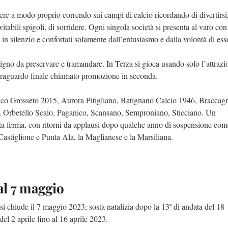
re a modo proprio correndo sui campi di calcio ricordando di divertirsi,
itabili spigoli, di sorridere. Ogni singola società si presenta al varo con
in silenzio e confortati solamente dall’entusiasmo e dalla volontà di esse
igno da preservare e tramandare. In Terza si gioca usando solo l’attrazi
n traguardo finale chiamato promozione in seconda.
ico Grosseto 2015, Aurora Pitigliano, Batignano Calcio 1946, Braccagn
na, Orbetello Scalo, Paganico, Scansano, Semproniano, Sticciano. Un
 ferma, con ritorni da applausi dopo qualche anno di sospensione com
 Castiglione e Punta Ala, la Maglianese e la Marsiliana.
 al 7 maggio
si chiude il 7 maggio 2023; sosta natalizia dopo la 13ª di andata del 18
del 2 aprile fino al 16 aprile 2023.