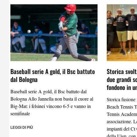
Baseball serie A gold, il Bsc battuto
Storica svolt
dal Bologna
due grandi s
fondono in u
Baseball serie A gold, il Bsc battuto dal
Bologna Allo Jannella non basta il cuore al
Storica fusione
Big-Mat: i felsinei vincono 6-5 e vanno in
Beach Tennis 
semifinale
Tennis Academy
associazione. Le
LEGGI DI PIÙ
impianti del Ct
della Uisp, con