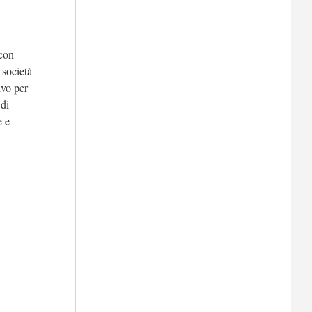
 con
 società
ivo per
 di
e e