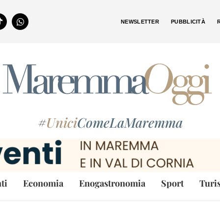
NEWSLETTER
PUBBLICITÀ
#
Unici
ComeLaMaremma
ti
Economia
Enogastronomia
Sport
Turi