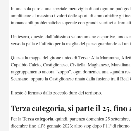
In una sola parola una speciale meraviglia di cui ognuno può gode
amplificare al massimo i valori dello sport, di ammorbidire gli inev
immancabili problematiche superate con grandi sacrifici affrontati 
Un tesoro, questo, dall’altissimo valore umano e sportivo, uno scr
verso la palla e l’affetto per la maglia del paese guardando ad u
Questa la mappa del girone unico di Terza: Alta Maremma, Atlet
Capalbio Calcio, Castiglionese, Civitella, Maglianese, Marsilia
raggruppamento ancora “zoppo”, ogni domenica una squadra resta
Scansano, oppure la Castiglionese rinata dalla fusione tra il Real
Il resto è formato dallo zoccolo duro del territorio.
Terza categoria, si parte il 25, fino
Terza categoria
Per la
, quindi, partenza domenica 25 settembre, 
dicembre fino all’8 gennaio 2023; altro stop dopo l’11ª di ritorno 