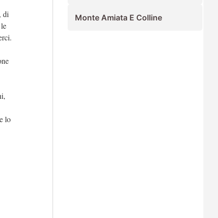
 di
Monte Amiata E Colline
 le
rci.
one
i,
e lo