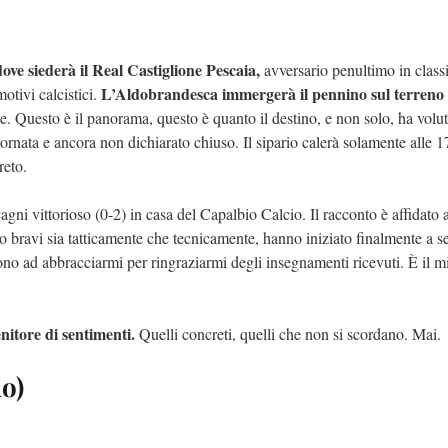
ve siederà il Real Castiglione Pescaia,
avversario penultimo in class
L’Aldobrandesca immergerà il pennino sul terreno 
otivi calcistici.
ile. Questo è il panorama, questo è quanto il destino, e non solo, ha vol
ornata e ancora non dichiarato chiuso. Il sipario calerà solamente alle 1
reto.
agni vittorioso (0-2) in casa del Capalbio Calcio. Il racconto è affidato a
 bravi sia tatticamente che tecnicamente, hanno iniziato finalmente a s
o ad abbracciarmi per ringraziarmi degli insegnamenti ricevuti. È il mi
enitore di sentimenti.
Quelli concreti, quelli che non si scordano. Mai.
no)