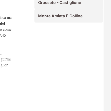
Grosseto - Castiglione
Monte Amiata E Colline
ifica ma
del
uto come
7.45
l
eguirmi
glior