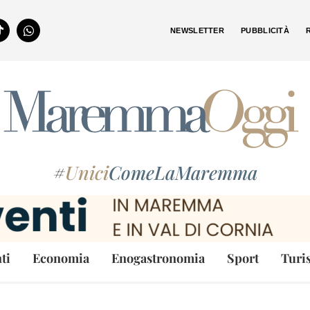
NEWSLETTER
PUBBLICITÀ
#
Unici
ComeLaMaremma
ti
Economia
Enogastronomia
Sport
Turi