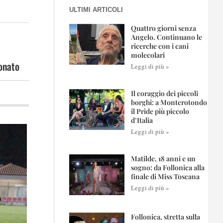
ULTIMI ARTICOLI
Quattro giorni senza
Angelo. Continuano le
ricerche con i cani
molecolari
ionato
Leggi di più »
Il coraggio dei piccoli
borghi: a Monterotondo
il Pride più piccolo
d’Italia
Leggi di più »
Matilde, 18 anni e un
sogno: da Follonica alla
finale di Miss Toscana
Leggi di più »
Follonica, stretta sulla