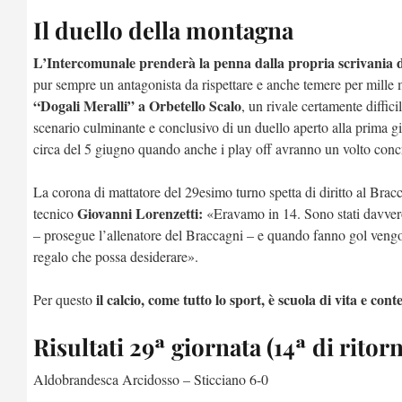
Il duello della montagna
L’Intercomunale prenderà la penna dalla propria scrivania do
pur sempre un antagonista da rispettare e anche temere per mille m
“Dogali Meralli” a Orbetello Scalo
, un rivale certamente diffic
scenario culminante e conclusivo di un duello aperto alla prima gi
circa del 5 giugno quando anche i play off avranno un volto conc
La corona di mattatore del 29esimo turno spetta di diritto al Bracc
Giovanni Lorenzetti:
tecnico
«Eravamo in 14. Sono stati davvero
– prosegue l’allenatore del Braccagni – e quando fanno gol vengon
regalo che possa desiderare».
il calcio, come tutto lo sport, è scuola di vita e cont
Per questo
Risultati 29ª giornata (14ª di ritor
Aldobrandesca Arcidosso – Sticciano 6-0