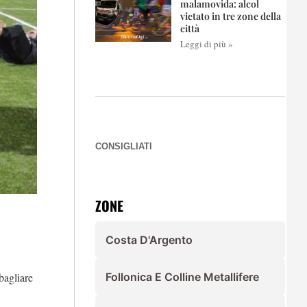
malamovida: alcol
vietato in tre zone della
città
Leggi di più »
CONSIGLIATI
ZONE
Costa D'Argento
bagliare
Follonica E Colline Metallifere