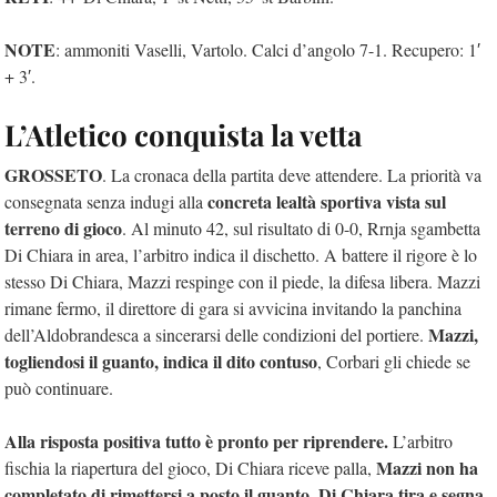
NOTE
: ammoniti Vaselli, Vartolo. Calci d’angolo 7-1. Recupero: 1′
+ 3′.
L’Atletico conquista la vetta
GROSSETO
. La cronaca della partita deve attendere. La priorità va
concreta lealtà sportiva vista sul
consegnata senza indugi alla
terreno di gioco
. Al minuto 42, sul risultato di 0-0, Rrnja sgambetta
Di Chiara in area, l’arbitro indica il dischetto. A battere il rigore è lo
stesso Di Chiara, Mazzi respinge con il piede, la difesa libera. Mazzi
rimane fermo, il direttore di gara si avvicina invitando la panchina
Mazzi,
dell’Aldobrandesca a sincerarsi delle condizioni del portiere.
togliendosi il guanto, indica il dito contuso
, Corbari gli chiede se
può continuare.
Alla risposta positiva tutto è pronto per riprendere.
L’arbitro
Mazzi non ha
fischia la riapertura del gioco, Di Chiara riceve palla,
completato di rimettersi a posto il guanto, Di Chiara tira e segna,