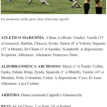
Un momento della gara (foto Giacomo Aprili)
ATLETICO MAREMMA
: Villani, Loffredo, Giudici, Vaselli (33′
st Generosi), Barbini, Chiocca, Scotto, Sartori (8′ st Vettori), Stagnaro
(37′ st Morini), Di Chiara (1′ st Sarzilla), Scalabrelli. A disposizione:
Scopetoni, Albertazzi. Allenatore: Francesco Nieto.
ALDOBRANDESCA ARCIDOSSO
: Mazzi (1′ st Tondi), Cellini,
Gjoka, Fallani, Rrnja, Zynda, Spaneshi (1′ st Minelli), Vartolo (43′ st
Momini), Netti, Colombini, Cirlan. A disposizione: Cioci, El Aasri.
Allenatore: Luca Corbari.
ARBITRO
: Diana (assistenti Cappelli e Ginanneschi.
RETI
: 44′ Di Chiara, 1′ st Netti, 35′ st Barbini.