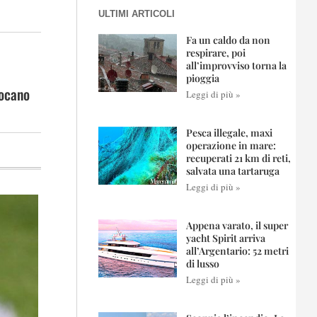
ULTIMI ARTICOLI
Fa un caldo da non
respirare, poi
all’improvviso torna la
pioggia
iocano
Leggi di più »
Pesca illegale, maxi
operazione in mare:
recuperati 21 km di reti,
salvata una tartaruga
Leggi di più »
Appena varato, il super
yacht Spirit arriva
all’Argentario: 52 metri
di lusso
Leggi di più »