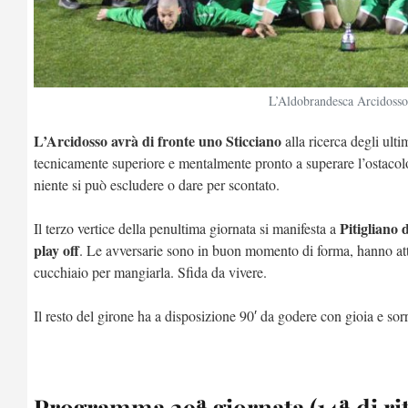
L’Aldobrandesca Arcidosso
L’Arcidosso avrà di fronte uno Sticciano
alla ricerca degli ulti
tecnicamente superiore e mentalmente pronto a superare l’ostacolo.
niente si può escludere o dare per scontato.
Pitigliano 
Il terzo vertice della penultima giornata si manifesta a
play off
. Le avversarie sono in buon momento di forma, hanno attr
cucchiaio per mangiarla. Sfida da vivere.
Il resto del girone ha a disposizione 90′ da godere con gioia e sorri
Programma 29ª giornata (14ª di ri