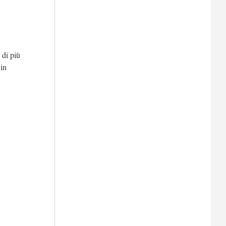
 di più
 in