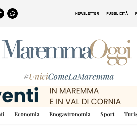
NEWSLETTER
PUBBLICITÀ
#
Unici
ComeLaMaremma
ti
Economia
Enogastronomia
Sport
Turi