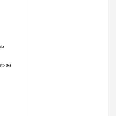
ato
nto dei