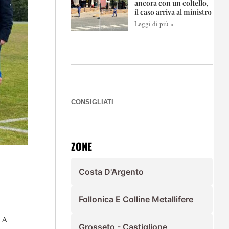
ancora con un coltello,
il caso arriva al ministro
Leggi di più »
CONSIGLIATI
ZONE
Costa D'Argento
Follonica E Colline Metallifere
. A
Grosseto - Castiglione