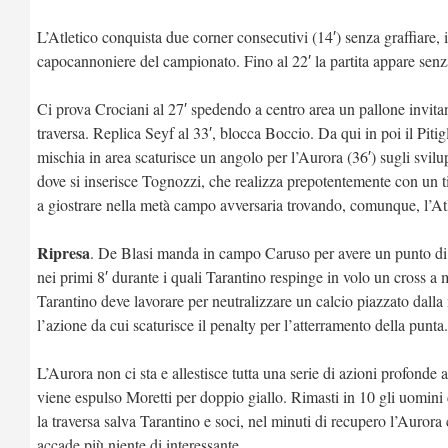
L’Atletico conquista due corner consecutivi (14′) senza graffiare, 
capocannoniere del campionato. Fino al 22′ la partita appare senza
Ci prova Crociani al 27′ spedendo a centro area un pallone invitan
traversa. Replica Seyf al 33′, blocca Boccio. Da qui in poi il Pi
mischia in area scaturisce un angolo per l’Aurora (36′) sugli svilu
dove si inserisce Tognozzi, che realizza prepotentemente con un ti
a giostrare nella metà campo avversaria trovando, comunque, l’Atle
Ripresa
. De Blasi manda in campo Caruso per avere un punto di ri
nei primi 8′ durante i quali Tarantino respinge in volo un cross a
Tarantino deve lavorare per neutralizzare un calcio piazzato dalla 
l’azione da cui scaturisce il penalty per l’atterramento della punt
L’Aurora non ci sta e allestisce tutta una serie di azioni profonde 
viene espulso Moretti per doppio giallo. Rimasti in 10 gli uomini d
la traversa salva Tarantino e soci, nel minuti di recupero l’Auror
accade più niente di interessante.