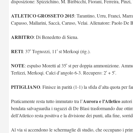
disposizione: Spizzichino, M. Biribicchi, Fiorani, Ferreira, Pinzi,
ATLETICO GROSSETO 2015
: Tarantino, Urru, Franci, Marr
Capasso, Mallarini, Saccà, Caruso, Velai. Allenatore: Paolo De B
ARBITRO
: Di Benedetto di Siena.
RETI
: 37′ Tognozzi, 11′ st Merkoqi (rig.).
NOTE
: espulso Moretti al 35′ st per doppia ammonizione. Ammoni
Terlizzi, Merkoqi. Calci d’angolo 6-3. Recupero: 2′ + 5′.
PITIGLIANO
. Finisce in parità (1-1) la sfida d’alta quota per f
Aurora e l’Atletico
Praticamente resta tutto immutato tra l’
autori 
bendata salvaguardia i ragazzi di De Blasi trasformando due ottime 
dell’Atletico resta positiva e la divisione dei punti, alla fine, sorr
Al via si accendono le schermaglie di studio, che occupano i primi