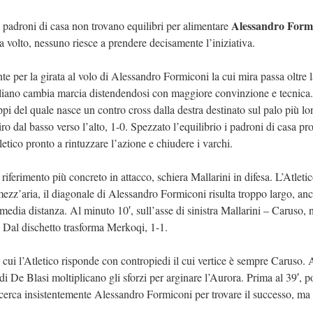
Alessandro Form
i padroni di casa non trovano equilibri per alimentare
 volto, nessuno riesce a prendere decisamente l’iniziativa.
te per la girata al volo di Alessandro Formiconi la cui mira passa oltre l
tigliano cambia marcia distendendosi con maggiore convinzione e tecnica
ppi del quale nasce un contro cross dalla destra destinato sul palo più l
ro dal basso verso l’alto, 1-0. Spezzato l’equilibrio i padroni di casa p
tico pronto a rintuzzare l’azione e chiudere i varchi.
ferimento più concreto in attacco, schiera Mallarini in difesa. L’Atletic
 mezz’aria, il diagonale di Alessandro Formiconi risulta troppo largo, an
media distanza. Al minuto 10′, sull’asse di sinistra Mallarini – Caruso, 
a. Dal dischetto trasforma Merkoqi, 1-1.
a cui l’Atletico risponde con contropiedi il cui vertice è sempre Caruso. 
i De Blasi moltiplicano gli sforzi per arginare l’Aurora. Prima al 39′, po
a cerca insistentemente Alessandro Formiconi per trovare il successo, ma