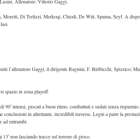
 Lusini. Allenatore: Vittorio Gaggi.
a, Moretti, Di Terlizzi, Merkoqi, Chiodi, De Witt, Spuma, Seyf. A dispo
lasi.
ti l’allenatore Gaggi, il dirigente Ragnini, F. Biribicchi, Spizzico; Ma
arsi spazio in zona playoff.
di 90′ intensi, giocati a buon ritmo, combattuti e sudati senza risparmio
conclusioni in altrettante, incredibili traverse. Legni a parte la prestaz
ide ad entrambi.
 13′ non lasciando tracce sul terreno di gioco.