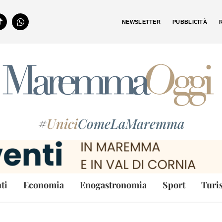
NEWSLETTER
PUBBLICITÀ
#
Unici
ComeLaMaremma
ti
Economia
Enogastronomia
Sport
Turi