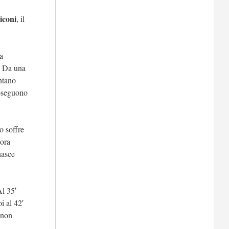
iconi
, il
a
. Da una
ontano
roseguono
o soffre
cora
nasce
Al 35′
i al 42′
 non