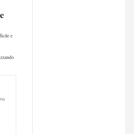
le
icile e
lizzando