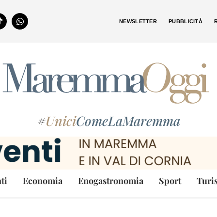
NEWSLETTER
PUBBLICITÀ
#
Unici
ComeLaMaremma
ti
Economia
Enogastronomia
Sport
Turi