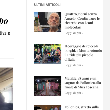
ULTIMI ARTICOLI
Quattro giorni senza
ppo
Angelo. Continuano le
ricerche con i cani
molecolari
tiva e
Leggi di più »
Il coraggio dei piccoli
borghi: a Monterotondo
il Pride più piccolo
d’Italia
Leggi di più »
Matilde, 18 anni e un
sogno: da Follonica alla
finale di Miss Toscana
Leggi di più »
Follonica, stretta sulla