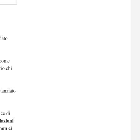
dato
 come
rio chi
stanziato
rice di
iazioni
non ci