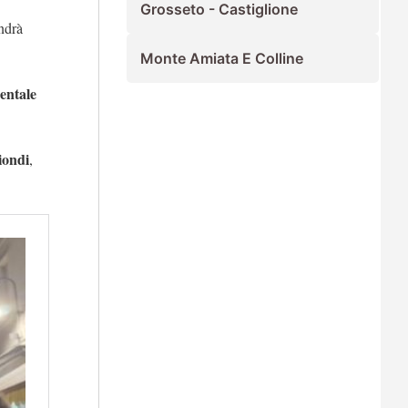
Grosseto - Castiglione
andrà
Monte Amiata E Colline
entale
iondi
,