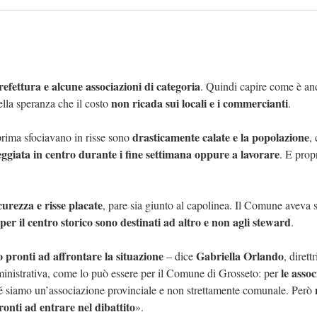
fettura e alcune associazioni di categoria
. Quindi capire come è an
non ricada sui locali e i commercianti
ella speranza che il costo
.
drasticamente calate e la popolazione
 prima sfociavano in risse sono
,
eggiata in centro durante i fine settimana oppure a lavorare
. E prop
urezza e risse placate
, pare sia giunto al capolinea. Il Comune aveva 
 per il centro storico sono destinati ad altro e non agli steward
.
 pronti ad affrontare la situazione
Gabriella Orlando
– dice
, dirett
le assoc
istrativa, come lo può essere per il Comune di Grosseto: per
é siamo un’associazione provinciale e non strettamente comunale. Però
pronti ad entrare nel dibattito
».