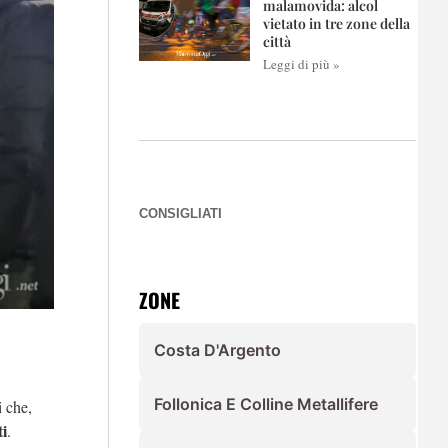
malamovida: alcol
vietato in tre zone della
città
Leggi di più »
CONSIGLIATI
ZONE
Costa D'Argento
Follonica E Colline Metallifere
 che,
ti
.