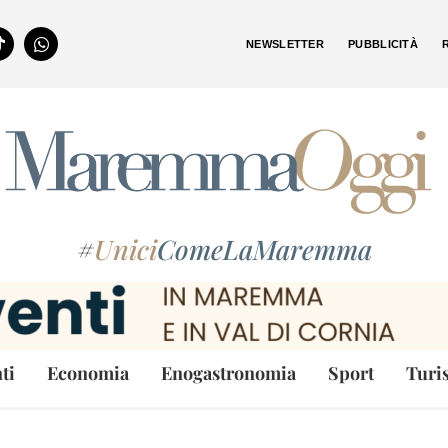
NEWSLETTER
PUBBLICITÀ
#
Unici
ComeLaMaremma
ti
Economia
Enogastronomia
Sport
Turi