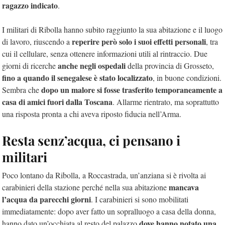
ragazzo indicato
.
I militari di Ribolla hanno subito raggiunto la sua abitazione e il luogo
reperire però solo i suoi effetti personali
di lavoro, riuscendo a
, tra
cui il cellulare, senza ottenere informazioni utili al rintraccio. Due
anche negli ospedali
giorni di ricerche
della provincia di Grosseto,
fino a quando il senegalese è stato localizzato
, in buone condizioni.
dopo un malore si fosse trasferito temporaneamente a
Sembra che
casa di amici fuori dalla Toscana
. Allarme rientrato, ma soprattutto
una risposta pronta a chi aveva riposto fiducia nell’Arma.
Resta senz’acqua, ci pensano i
militari
Poco lontano da Ribolla, a Roccastrada, un’anziana si è rivolta ai
mancava
carabinieri della stazione perché nella sua abitazione
l’acqua da parecchi giorni
. I carabinieri si sono mobilitati
immediatamente: dopo aver fatto un sopralluogo a casa della donna,
dove hanno notato una
hanno dato un’occhiata al resto del palazzo