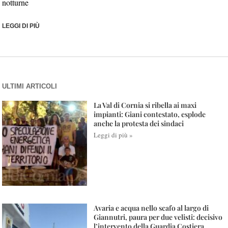
notturne
LEGGI DI PIÙ
ULTIMI ARTICOLI
La Val di Cornia si ribella ai maxi
impianti: Giani contestato, esplode
anche la protesta dei sindaci
Leggi di più »
Avaria e acqua nello scafo al largo di
Giannutri, paura per due velisti: decisivo
l’intervento della Guardia Costiera