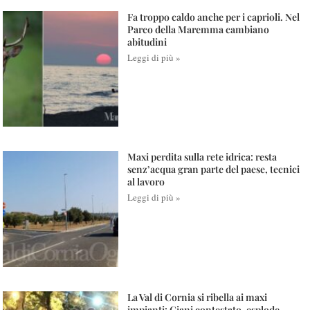
Fa troppo caldo anche per i caprioli. Nel
Parco della Maremma cambiano
abitudini
Leggi di più »
Maxi perdita sulla rete idrica: resta
senz’acqua gran parte del paese, tecnici
al lavoro
Leggi di più »
La Val di Cornia si ribella ai maxi
impianti: Giani contestato, esplode