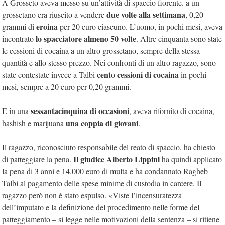
A Grosseto aveva messo su un’attività di spaccio fiorente. a un
due volte alla settimana
grossetano era riuscito a vendere
, 0,20
eroina
grammi di
per 20 euro ciascuno. L’uomo, in pochi mesi, aveva
lo spacciatore almeno 50 volte
incontrato
. Altre cinquanta sono state
le cessioni di cocaina a un altro grossetano, sempre della stessa
quantità e allo stesso prezzo. Nei confronti di un altro ragazzo, sono
cento cessioni di cocaina
state contestate invece a Talbi
in pochi
mesi, sempre a 20 euro per 0,20 grammi.
sessantacinquina di occasioni
E in una
, aveva rifornito di cocaina,
una coppia di giovani
hashish e marijuana
.
Il ragazzo, riconosciuto responsabile del reato di spaccio, ha chiesto
Il giudice Alberto Lippini
di patteggiare la pena.
ha quindi applicato
la pena di 3 anni e 14.000 euro di multa e ha condannato Ragheb
Talbi al pagamento delle spese minime di custodia in carcere. Il
ragazzo però non è stato espulso. «Viste l’incensuratezza
dell’imputato e la definizione del procedimento nelle forme del
patteggiamento – si legge nelle motivazioni della sentenza – si ritiene