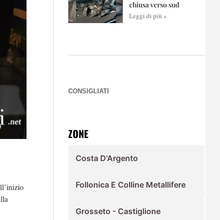
chiusa verso sud
Leggi di più »
CONSIGLIATI
ZONE
Costa D'Argento
Follonica E Colline Metallifere
l’inizio
lla
Grosseto - Castiglione