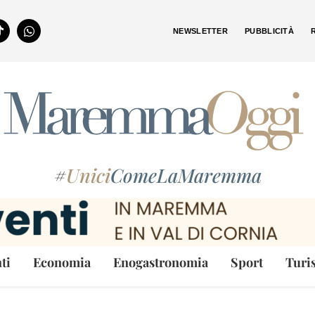
NEWSLETTER
PUBBLICITÀ
#
Unici
ComeLaMaremma
ti
Economia
Enogastronomia
Sport
Turi