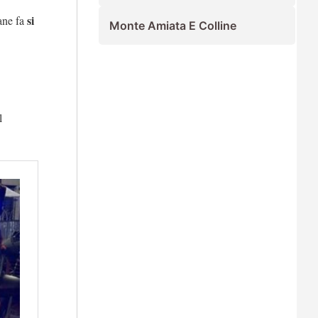
si
mane fa
Monte Amiata E Colline
l