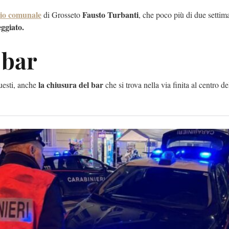
glio comunale
Fausto Turbanti
di Grosseto
, che poco più di due setti
eggiato.
 bar
la chiusura del bar
questi, anche
che si trova nella via finita al centro de