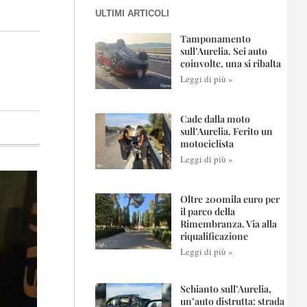
ULTIMI ARTICOLI
Tamponamento
sull’Aurelia. Sei auto
coinvolte, una si ribalta
Leggi di più »
Cade dalla moto
sull’Aurelia. Ferito un
motociclista
Leggi di più »
Oltre 200mila euro per
il parco della
Rimembranza. Via alla
riqualificazione
Leggi di più »
Schianto sull’Aurelia,
un’auto distrutta: strada