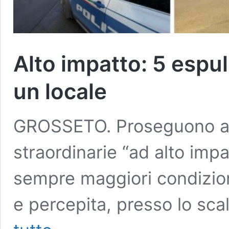
Alto impatto: 5 espul
un locale
GROSSETO. Proseguono a 
straordinarie “ad alto impat
sempre maggiori condizioni
e percepita, presso lo sca
Alto