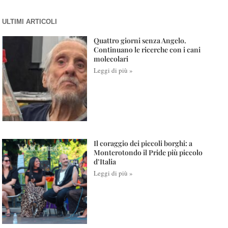
ULTIMI ARTICOLI
Quattro giorni senza Angelo.
Continuano le ricerche con i cani
molecolari
Leggi di più »
Il coraggio dei piccoli borghi: a
Monterotondo il Pride più piccolo
d’Italia
Leggi di più »