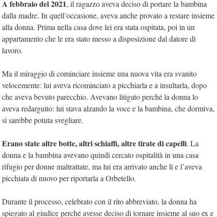
A febbraio del 2021
, il ragazzo aveva deciso di portare la bambina
dalla madre. In quell’occasione, aveva anche provato a restare insieme
alla donna. Prima nella casa dove lei era stata ospitata, poi in un
appartamento che le era stato messo a disposizione dal datore di
lavoro.
Ma il miraggio di cominciare insieme una nuova vita era svanito
velocemente: lui aveva ricominciato a picchiarla e a insultarla, dopo
che aveva bevuto parecchio. Avevano litigato perché la donna lo
aveva redarguito: lui stava alzando la voce e la bambina, che dormiva,
si sarebbe potuta svegliare.
Erano state altre botte, altri schiaffi, altre tirate di capelli
. La
donna e la bambina avevano quindi cercato ospitalità in una casa
rifugio per donne maltrattate, ma lui era arrivato anche lì e l’aveva
picchiata di nuovo per riportarla a Orbetello.
Durante il processo, celebrato con il rito abbreviato, la donna ha
spiegato al giudice perché avesse deciso di tornare insieme al suo ex e