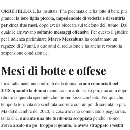
ORBETELLO
. L’ha insultata, l’ha picchiata e le ha tolto il bene più
la loro figlia piccola, impedendole di vederla e di sentirla
grande:
per circa due mesi
, dopo averla bloccata sul telefono dell’uomo. Dal
soltanto messaggi offensivi
quale le arrivavano
. Per questo il giudice
Marco Mezzaluna
per l’udienza preliminare
ha condannato un
ragazzo di 29 anni, a due anni di reclusione e ha anche revocato la
sospensione condizionale.
Mesi di botte e offese
erano cominciati nel
I maltrattamenti nei confronti della donna,
2018, quando la donna
denunciò il marito, salvo poi, due anni dopo,
ritirare la querela sperando che l’uomo fosse cambiato. Per qualche
tempo la loro vita era sembrata scorrere con un po’ di serenità in più.
Ma dal dicembre del 2020, le cose avevano cominciato a peggiorare,
durante una lite furibonda scoppiata
tanto che,
perché l’uomo
aveva alzato un po’ troppo il gomito
le aveva strappato i vestiti
,