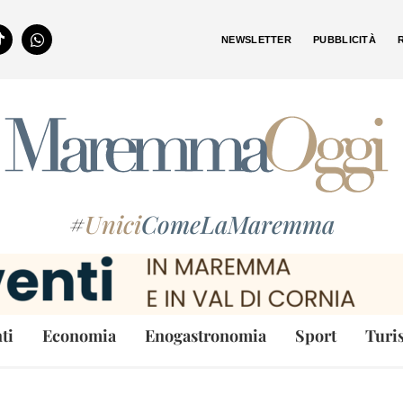
NEWSLETTER
PUBBLICITÀ
#
Unici
ComeLaMaremma
ti
Economia
Enogastronomia
Sport
Turi