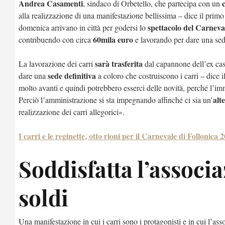
Andrea Casamenti
, sindaco di Orbetello, che partecipa con un
alla realizzazione di una manifestazione bellissima – dice il primo
spettacolo del Carneva
domenica arrivano in città per godersi lo
60mila euro
contribuendo con circa
e lavorando per dare una sede
sarà trasferita
La lavorazione dei carri
dal
capannone dell’ex cas
sede definitiva
dare una
a coloro che costruiscono i carri
– dice i
molto avanti e quindi potrebbero esserci delle novità, perché l’im
alt
Perciò l’amministrazione si sta impegnando affinché ci sia un’
realizzazione dei carri allegorici».
I carri e le reginette, otto rioni per il Carnevale di Folloni
Soddisfatta l’associ
soldi
Una manifestazione in cui i carri sono i protagonisti e in cui l’a