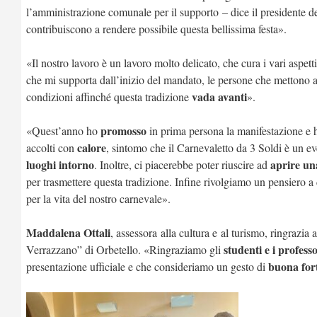
l’amministrazione comunale per il supporto
–
dice il presidente 
contribuiscono a rendere possibile questa bellissima festa».
«
Il nostro lavoro è un lavoro molto delicato, che cura i vari aspetti 
che mi supporta dall’inizio del mandato, le persone che mettono a
vada avanti
condizioni affinché questa tradizione
».
promosso
«Quest’anno ho
in prima persona la manifestazione e ho 
calore
accolti con
, sintomo che il Carnevaletto da 3 Soldi è un eve
luoghi intorno
aprire un
. Inoltre, ci piacerebbe poter riuscire ad
per trasmettere questa tradizione. Infine rivolgiamo un pensiero a
per la vita del nostro carnevale».
Maddalena Ottali
, assessora
alla cultura e
al turismo
, ringrazia
studenti e i professo
Verrazzano” di Orbetello. «Ringraziamo gli
buona for
presentazione ufficiale e che consideriamo un gesto di