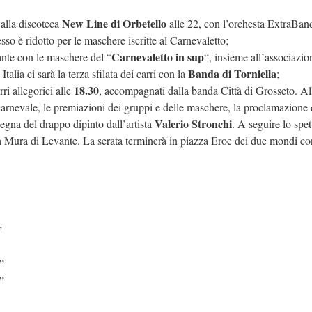
New Line di Orbetello
alla discoteca
alle 22, con l’orchesta ExtraBan
so è ridotto per le maschere iscritte al Carnevaletto;
Carnevaletto in sup
nte con le maschere del “
“, insieme all’associazio
Banda di Torniella
ia ci sarà la terza sfilata dei carri con la
;
18.30
rri allegorici alle
, accompagnati dalla banda Città di Grosseto. Al
rnevale, le premiazioni dei gruppi e delle maschere, la proclamazione 
Valerio Stronchi
egna del drappo dipinto dall’artista
. A seguire lo spe
ia Mura di Levante. La serata terminerà in piazza Eroe dei due mondi c
”
”
”