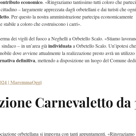
contributo economico
. «Ringraziamo tantissimo tutti coloro che partec
 cittadino – largamente apprezzata dagli orbetellani e dai turisti che ogni
letto
. Per questo la nostra amministrazione partecipa economicamente
 stabile a coloro che costruiscono i carri».
erma dei vigili del fuoco a Neghelli
a Orbetello Scalo. «Stiamo lavoran
individuata
l sindaco –
in un’area già
a Orbetello Scalo. Un’ipotesi che
mobile dove avviene attualmente la realizzazione presto avrà un utilizzo 
ernativa definitiva
, mettendo a disposizione un luogo del Comune dedic
ca 2024 | MaremmaOggi
azione Carnevaletto da 
ssociazione orbetellana si impegna con tanti appuntamenti. «
Ringraziamo