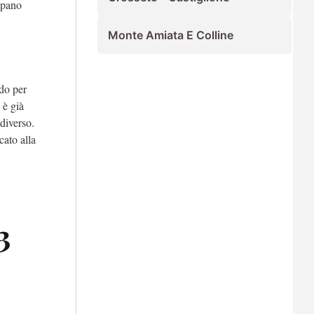
ipano
Monte Amiata E Colline
do per
 è già
diverso.
ato alla
3