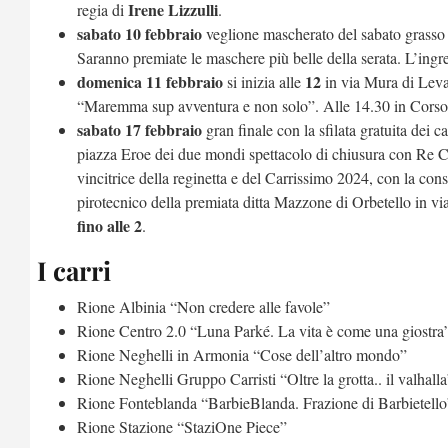
Irene Lizzulli
regia di
.
sabato 10 febbraio
veglione mascherato del sabato grasso 
Saranno premiate le maschere più belle della serata. L’ingres
domenica 11 febbraio
12
si inizia alle
in via Mura di Leva
“Maremma sup avventura e non solo”. Alle 14.30 in Corso Ital
sabato 17 febbraio
gran finale con la sfilata gratuita dei ca
piazza Eroe dei due mondi spettacolo di chiusura con Re Ca
vincitrice della reginetta e del Carrissimo 2024, con la cons
pirotecnico della premiata ditta Mazzone di Orbetello in v
fino alle 2
.
I carri
Rione Albinia “Non credere alle favole”
Rione Centro 2.0 “Luna Parké. La vita è come una giostra
Rione Neghelli in Armonia “Cose dell’altro mondo”
Rione Neghelli Gruppo Carristi “Oltre la grotta.. il valhalla
Rione Fonteblanda “BarbieBlanda. Frazione di Barbietello
Rione Stazione “StaziOne Piece”