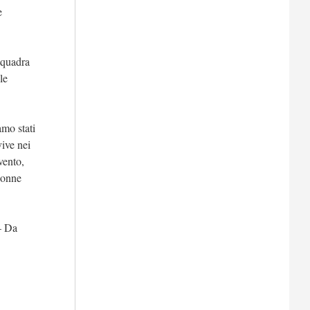
e
squadra
le
amo stati
ive nei
vento,
lonne
– Da