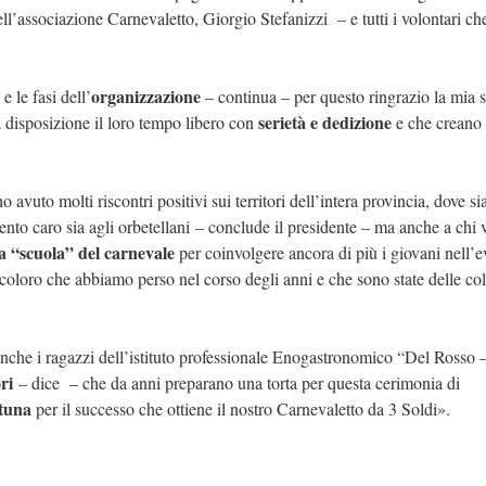
dell’associazione Carnevaletto, Giorgio Stefanizzi –
e tutti i volontari ch
organizzazione
e le fasi dell’
– continua – per questo ringrazio la mia 
serietà e dedizione
 disposizione il loro tempo libero con
e che creano 
avuto molti riscontri positivi sui territori dell’intera provincia, dove si
nto caro sia agli orbetellani
– conclude il presidente –
ma anche a chi v
a “scuola” del carnevale
per coinvolgere ancora di più i giovani nell’e
 coloro che abbiamo perso nel corso degli anni e che sono state delle co
 anche i ragazzi dell’istituto professionale Enogastronomico “Del Rosso 
ri
– dice
–
che da anni preparano una torta per questa cerimonia di
tuna
per il successo che ottiene il nostro Carnevaletto da 3 Soldi».