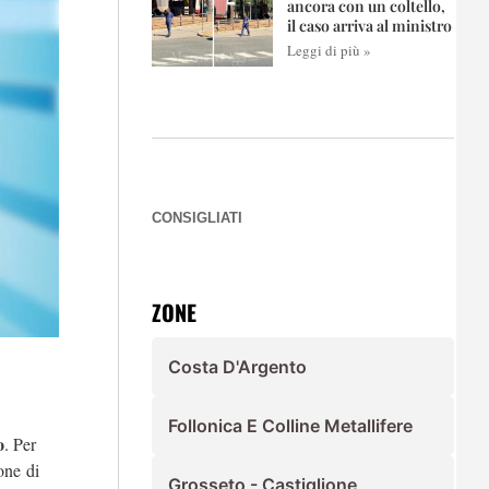
ancora con un coltello,
il caso arriva al ministro
Leggi di più »
CONSIGLIATI
ZONE
Costa D'Argento
Follonica E Colline Metallifere
o
. Per
one di
Grosseto - Castiglione