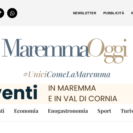
NEWSLETTER
PUBBLICITÀ
#
Unici
ComeLaMaremma
ti
Economia
Enogastronomia
Sport
Turi