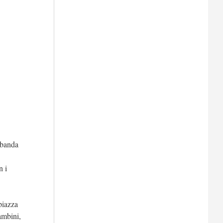
a banda
n i
piazza
ambini,