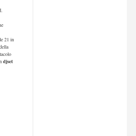
d.
ne
le 21 in
della
ttacolo
djset
on