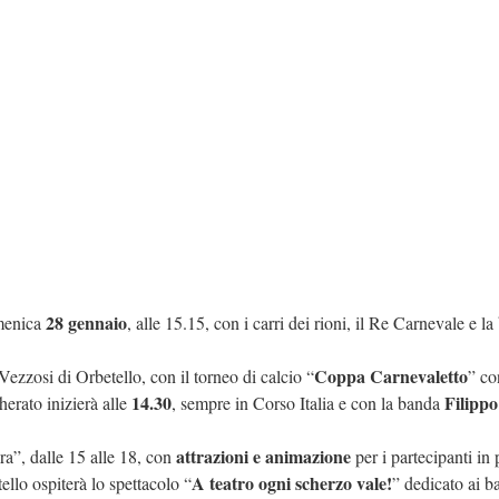
28 gennaio
omenica
, alle 15.15, con i carri dei rioni, il Re Carnevale e l
Coppa Carnevaletto
 Vezzosi di Orbetello, con il torneo di calcio “
” co
14.30
Filippo
erato inizierà alle
, sempre in Corso Italia e con la banda
attrazioni e animazione
ra”, dalle 15 alle 18, con
per i partecipanti in 
A teatro ogni scherzo vale!
ello ospiterà lo spettacolo “
” dedicato ai b