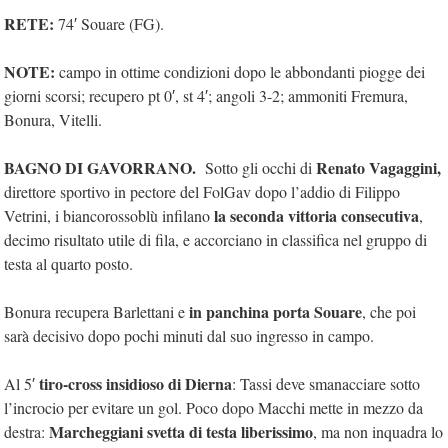
RETE:
74′ Souare (FG).
NOTE:
campo in ottime condizioni dopo le abbondanti piogge dei
giorni scorsi; recupero pt 0′, st 4′; angoli 3-2; ammoniti Fremura,
Bonura, Vitelli.
BAGNO DI GAVORRANO.
Renato Vagaggini,
Sotto gli occhi di
direttore sportivo in pectore del FolGav dopo l’addio di Filippo
la seconda vittoria consecutiva
Vetrini, i biancorossoblù infilano
,
decimo risultato utile di fila, e accorciano in classifica nel gruppo di
testa al quarto posto.
in panchina porta Souare
Bonura recupera Barlettani e
, che poi
sarà decisivo dopo pochi minuti dal suo ingresso in campo.
tiro-cross insidioso di Dierna
Al 5′
: Tassi deve smanacciare sotto
l’incrocio per evitare un gol. Poco dopo Macchi mette in mezzo da
Marcheggiani svetta di testa liberissimo
destra:
, ma non inquadra lo