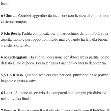
banali.
6 Giunta.
Potrebbe aggredire da incursore con licenza di colpire, non
ci riesce sempre.
5 Khribech.
Partita complicata per il marocchino: da lui il FolGav si
aspetta molto e purtroppo non incide mai e quando ha la palla buona
è anche sfortunato.
6 Marcheggiani.
Ha subito l’occasione per sbloccare la partita, colpo
di testa a lato di poco. Poi la tenaglia Giannetti-Nanci lo depotenzia.
5,5 Lo Russo.
Quando accelera crea pericoli, purtroppo ha le polveri
bagnate e spara a salve.
6 Lepri.
Si mette al servizio dei compagni con compiti più difensivi
nel convulso finale.
7 Souare.
Entra e segna il gol vittoria al suo esordio con il FolGav. E