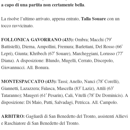
a capo di una partita non certamente bella
.
Talla Souare
La risolve l’ultimo arrivato, appena entrato,
con un
tocco ravvicinato.
FOLLONICA GAVORRANO (433):
Ombra; Macchi (79′
Battistelli), Dierna, Ampollini, Fremura; Barlettani, Del Rosso (66′
Lepri), Giunta; Khribech (67′ Souare), Marcheggiani, Lorusso (77′
Diana). A disposizione: Blundo, Mugelli, Cerrato, Discepolo,
Giovannucci. All. Bonura.
MONTESPACCATO (433):
Tassi; Anello, Nanci (78′ Corelli),
Giannetti, Lazazzera; Falasca, Mascella (83′ Laziz), Attili (63′
Tataranno); Maugeri (61′ Pesarin), Cali, Vitelli (78′ De Dominicis). A
disposizione: Di Maio, Putti, Salvadagi, Petricca. All. Campolo.
ARBITRO:
Gagliardi di San Benedetto del Tronto, assistenti Allievi
e Raschiatore di San Benedetto del Tronto.