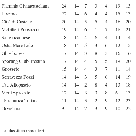
Flaminia Civitacastellana
24
14
7
3
4
19
13
Livorno
22
14
6
4
4
15
13
Città di Castello
20
14
5
5
4
16
20
Mobilieri Ponsacco
19
14
6
1
7
16
21
Sangiovannese
18
14
4
6
4
14
14
Ostia Mare Lido
18
14
5
3
6
12
15
Ghiviborgo
17
14
3
8
3
16
16
Sporting Club Trestina
17
14
4
5
5
19
20
Grosseto
15
14
4
3
7
11
14
Serravezza Pozzi
14
14
3
5
6
14
19
Tau Altopascio
14
14
2
8
4
13
18
Montespaccato
12
14
3
3
8
6
13
Terranuova Traiana
11
14
3
2
9
12
23
Orvietana
9
14
2
3
9
10
22
La classifica marcatori