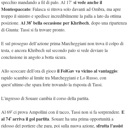
si vede anche il
specchio mandando a fil di palo. Al 17’
Montespaccato
: Falasca si ritrova solo davanti ad Ombra, ma apre
troppo il sinistro e spedisce incredibilmente la palla a lato da ottima
Al 38′ bella occasione per Khribech
posizione.
, dopo una ripartenza
di Giunta: Tassi si fa trovare pronto.
E sul proseguo dell’azione prima Marcheggiani non trova il colpo di
testa, e ancora Khribech sul secondo palo si vede deviare la
conclusione in angolo a botta sicura.
il FolGav va vicino al vantaggio
Allo scoccare dell’ora di gioco
:
rapido scambio al limite tra Marcheggiani e Lo Russo, con
quest’ultimo che spara forte trovando la risposta di Tassi.
L’ingresso di Souare cambia il corso della partita.
E
Al 69′ ci prova Ampollini con il tacco, Tassi non si fa sorprendere.
al 74′ arriva il gol partita
. Souare ha una prima opportunità a
sfrutta l’assist
ridosso del portiere che para, poi sulla nuova azione,