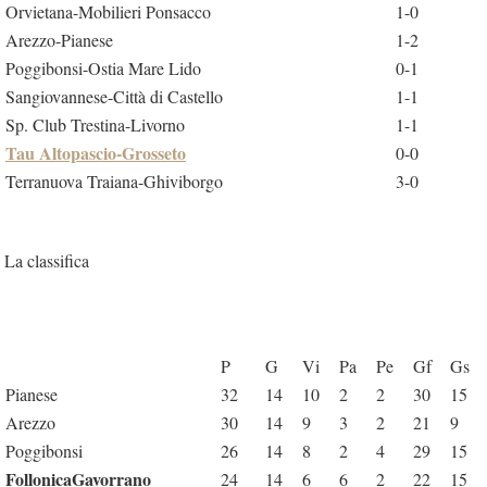
Orvietana-Mobilieri Ponsacco
1-0
Arezzo-Pianese
1-2
Poggibonsi-Ostia Mare Lido
0-1
Sangiovannese-Città di Castello
1-1
Sp. Club Trestina-Livorno
1-1
Tau Altopascio-
Grosseto
0-0
Terranuova Traiana-Ghiviborgo
3-0
La classifica
P
G
Vi
Pa
Pe
Gf
Gs
Pianese
32
14
10
2
2
30
15
Arezzo
30
14
9
3
2
21
9
Poggibonsi
26
14
8
2
4
29
15
FollonicaGavorrano
24
14
6
6
2
22
15