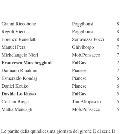
Gianni Riccobono
Poggibonsi
8
Regoli Vieri
Poggibonsi
8
Lorenzo Benedetti
Serravezza Pozzi
8
Manuel Pera
Ghiviborgo
7
Michelangelo Nieri
Mob.Ponsacco
7
Francesco Marcheggiani
FolGav
7
Damiano Rinaldini
Pianese
7
Esmeraldo Kondaj
Pianese
6
Daniel Kouko
Pianese
6
Davide Lo Russo
FolGav
5
Cristian Brega
Tau Altopascio
5
Mattia Mencagli
Mob.Ponsacco
5
Le partite della quindicesima giornata del girone E di serie D