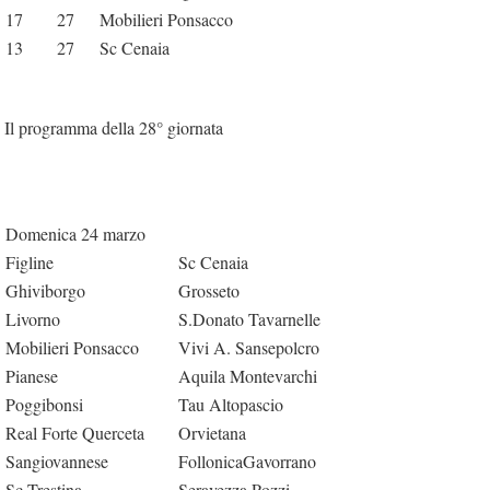
17
27
Mobilieri Ponsacco
13
27
Sc Cenaia
Il programma della 28° giornata
Domenica 24 marzo
Figline
Sc Cenaia
Ghiviborgo
Grosseto
Livorno
S.Donato Tavarnelle
Mobilieri Ponsacco
Vivi A. Sansepolcro
Pianese
Aquila Montevarchi
Poggibonsi
Tau Altopascio
Real Forte Querceta
Orvietana
Sangiovannese
FollonicaGavorrano
Sc Trestina
Seravezza Pozzi