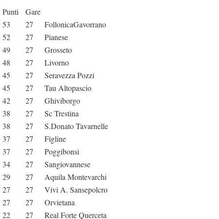
Punti
Gare
53
27
FollonicaGavorrano
52
27
Pianese
49
27
Grosseto
48
27
Livorno
45
27
Seravezza Pozzi
45
27
Tau Altopascio
42
27
Ghiviborgo
38
27
Sc Trestina
38
27
S.Donato Tavarnelle
37
27
Figline
37
27
Poggibonsi
34
27
Sangiovannese
29
27
Aquila Montevarchi
27
27
Vivi A. Sansepolcro
27
27
Orvietana
22
27
Real Forte Querceta