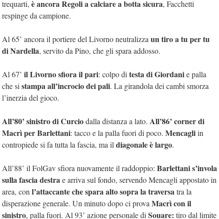
è ancora Regoli a calciare a botta sicura
trequarti,
, Facchetti
respinge da campione.
un tiro a tu per tu
Al 65’ ancora il portiere del Livorno neutralizza
di Nardella
, servito da Pino, che gli spara addosso.
il Livorno sfiora il pari
testa di Giordani
Al 67’
: colpo di
e palla
stampa all’incrocio dei pali
che si
. La girandola dei cambi smorza
l’inerzia del gioco.
All’80’ sinistro di Curcio
All’86’ corner di
dalla distanza a lato.
Macrì per Barlettani
Mencagli
: tacco e la palla fuori di poco.
in
diagonale è largo
contropiede si fa tutta la fascia, ma il
.
Barlettani s’invola
All’88’ il FolGav sfiora nuovamente il raddoppio:
sulla fascia destra
e arriva sul fondo, servendo Mencagli appostato in
l’attaccante che spara alto sopra la traversa
area, con
tra la
Macrì con il
disperazione generale. Un minuto dopo ci prova
sinistro
Souare:
, palla fuori. Al 93’ azione personale di
tiro dal limite