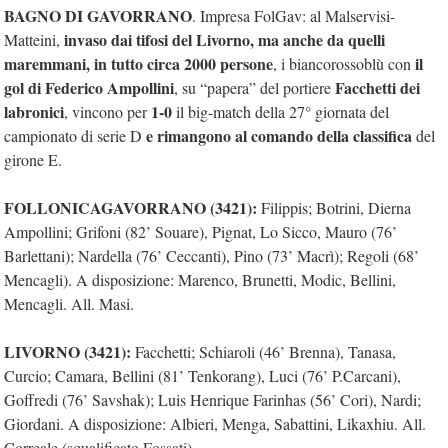
BAGNO DI GAVORRANO
. Impresa FolGav: al Malservisi-
invaso dai tifosi del Livorno, ma anche da quelli
Matteini,
maremmani, in tutto circa 2000 persone
il
, i biancorossoblù con
gol di Federico Ampollini
Facchetti dei
, su “papera” del portiere
labronici
1-0
, vincono per
il big-match della 27° giornata del
e rimangono al comando della classifica
campionato di serie D
del
girone E.
FOLLONICAGAVORRANO (3421):
Filippis; Botrini, Dierna
Ampollini; Grifoni (82’ Souare), Pignat, Lo Sicco, Mauro (76’
Barlettani); Nardella (76’ Ceccanti), Pino (73’ Macrì); Regoli (68’
Mencagli). A disposizione: Marenco, Brunetti, Modic, Bellini,
Mencagli. All. Masi.
LIVORNO (3421):
Facchetti; Schiaroli (46’ Brenna), Tanasa,
Curcio; Camara, Bellini (81’ Tenkorang), Luci (76’ P.Carcani),
Goffredi (76’ Savshak); Luis Henrique Farinhas (56’ Cori), Nardi;
Giordani. A disposizione: Albieri, Menga, Sabattini, Likaxhiu. All.
Correale (squalificato Fossati).