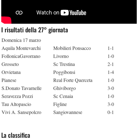
I risultati della 27° giornata
Domenica 17 marzo
Aquila Montevarchi
Mobilieri Ponsacco
1-1
FollonicaGavorrano
Livorno
1-0
Grosseto
Sc Trestina
2-1
Orvietana
Poggibonsi
1-4
Pianese
Real Forte Querceta
1-0
S.Donato Tavarnelle
Ghiviborgo
3-0
Seravezza Pozzi
Sc Cenaia
1-0
Tau Altopascio
Figline
3-0
Vivi A. Sansepolcro
Sangiovannese
0-1
La classifica