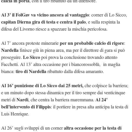
calcia in porta
, con il tiro ribattuto da un difensore.
Al 3’ il FolGav va vicino ancora al vantaggio
: corner di Lo Sicco,
capitan Dierna gira di testa e centra il palo
, e sulla respinta la
difesa del Livorno riesce a spazzare la mischia pericolosa.
per un probabile calcio di rigore
Al 7’ ancora proteste minerarie
:
Nardella
finisce giù in piena area, ma per il direttore di gara si può
Lo Sicco
proseguire.
poi prova la conclusione trovando attento
Facchetti. Al 13’ altra occasione per i biancorossoblù, in maglia
tiro di Nardella
bianca:
ribattuto dalla difesa amaranto.
Al 16’ punizione di Lo Sicco dai 25 metri,
che colpisce la barriera;
e un minuto dopo stessa dinamica per il tiro sempre dai venticinque
Nardi
Al 24’
metri di
, che centra la barriera maremmana.
bell’intervento di Filippis
: il portiere in presa alta anticipa la testa di
Luis Henrique.
altra occasione per la testa di
Al 26’ sugli sviluppi di un corner