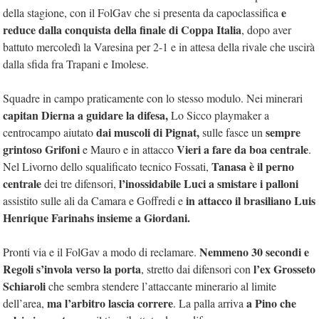
e
della stagione, con il FolGav che si presenta da capoclassifica
reduce dalla conquista della finale di Coppa Italia
, dopo aver
battuto mercoledì la Varesina per 2-1 e in attesa della rivale che uscirà
dalla sfida fra Trapani e Imolese.
Squadre in campo praticamente con lo stesso modulo. Nei minerari
capitan Dierna a guidare la difesa,
Lo Sicco playmaker a
dai muscoli di Pignat,
sempre
centrocampo aiutato
sulle fasce un
grintoso Grifoni
Vieri a fare da boa centrale
e Mauro e in attacco
.
Tanasa è il perno
Nel Livorno dello squalificato tecnico Fossati,
centrale
l’inossidabile Luci a smistare i palloni
dei tre difensori,
in attacco il brasiliano Luis
assistito sulle ali da Camara e Goffredi e
Henrique Farinahs insieme a Giordani.
Nemmeno 30 secondi e
Pronti via e il FolGav a modo di reclamare.
Regoli s’invola verso la porta
l’ex Grosseto
, stretto dai difensori con
Schiaroli
che sembra stendere l’attaccante minerario al limite
ma l’arbitro lascia correre
a Pino che
dell’area,
. La palla arriva