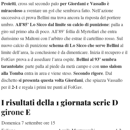
Proietti
per Giordani e Vassallo è
, cross sul secondo palo
miracoloso
a sventare un gol che sembrava fatto. Nell’azione
successiva ci prova Bellini ma trova ancora la risposta del portiere
All’85’ Lo Sicco dal limite su calcio di punizione
umbro.
: palla a
giro sul primo alta di poco. All’89’ follia di Myrtollari che entra
durissimo su Maltoni con l’arbitro che estrae il cartellino rosso. Sul
schema di Lo Sicco che serve Bellini
nuovo calcio di punizione
al
limite dell’area, la conclusione è da dimenticare. Inizia il recupero e il
Bellini al 93’ sembra
FolGav prova a d assediare l’area ospite.
tarantolato
uno slalom
: parte palla al piede da metà campo e con
alla Tomba
Secondo rigore
entra in area e viene steso.
. Dal
si presenta questa volta Giordani
dischetto
, che spiazza Vassallo
2-1
per il
e regala i primi tre punti al FolGav.
I risultati della 1 giornata
serie D
girone
E
Domenica 7 settembre ore 15