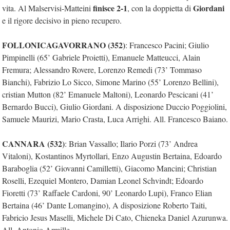
finisce 2-1
Giordani
vita. Al Malservisi-Matteini
, con la doppietta di
e il rigore decisivo in pieno recupero.
FOLLONICAGAVORRANO (352)
: Francesco Pacini; Giulio
Pimpinelli (65’ Gabriele Proietti), Emanuele Matteucci, Alain
Fremura; Alessandro Rovere, Lorenzo Remedi (73’ Tommaso
Bianchi), Fabrizio Lo Sicco, Simone Marino (55’ Lorenzo Bellini),
cristian Mutton (82’ Emanuele Maltoni), Leonardo Pescicani (41’
Bernardo Bucci), Giulio Giordani. A disposizione Duccio Poggiolini,
Samuele Maurizi, Mario Crasta, Luca Arrighi. All. Francesco Baiano.
CANNARA (532)
: Brian Vassallo; Ilario Porzi (73’ Andrea
Vitaloni), Kostantinos Myrtollari, Enzo Augustin Bertaina, Edoardo
Baraboglia (52’ Giovanni Camilletti), Giacomo Mancini; Christian
Roselli, Ezequiel Montero, Damian Leonel Schvindt; Edoardo
Fioretti (73’ Raffaele Cardoni, 90’ Leonardo Lupi), Franco Elian
Bertaina (46’ Dante Lomangino), A disposizione Roberto Taiti,
Fabricio Jesus Maselli, Michele Di Cato, Chieneka Daniel Azurunwa.
All. Antonio Armille.