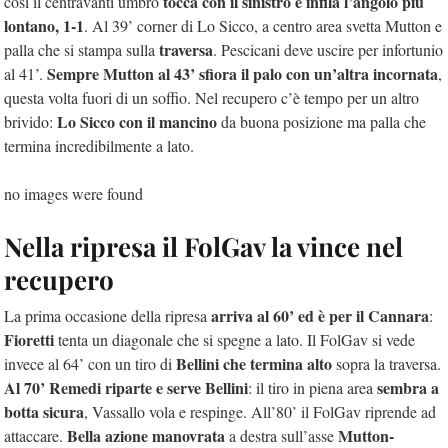
tocca con il sinistro e infila l’angolo più
così il centravanti umbro
lontano, 1-1
. Al 39’ corner di Lo Sicco, a centro area svetta Mutton e
traversa
palla che si stampa sulla
. Pescicani deve uscire per infortunio
Sempre Mutton al 43’ sfiora il palo con un’altra incornata
al 41’.
,
questa volta fuori di un soffio. Nel recupero c’è tempo per un altro
Lo Sicco con il mancino
brivido:
da buona posizione ma palla che
termina incredibilmente a lato.
no images were found
Nella ripresa il FolGav la vince nel
recupero
arriva al 60’ ed è per il Cannara
La prima occasione della ripresa
:
Fioretti
tenta un diagonale che si spegne a lato. Il FolGav si vede
Bellini che termina alto
invece al 64’ con un tiro di
sopra la traversa.
Al 70’ Remedi riparte e serve Bellini
sembra a
: il tiro in piena area
botta sicura
, Vassallo vola e respinge. All’80’ il FolGav riprende ad
Bella azione manovrata
Mutton-
attaccare.
a destra sull’asse