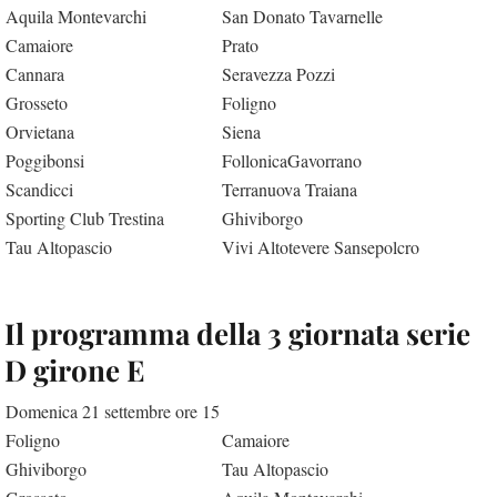
Aquila Montevarchi
San Donato Tavarnelle
Camaiore
Prato
Cannara
Seravezza Pozzi
Grosseto
Foligno
Orvietana
Siena
Poggibonsi
FollonicaGavorrano
Scandicci
Terranuova Traiana
Sporting Club Trestina
Ghiviborgo
Tau Altopascio
Vivi Altotevere Sansepolcro
Il programma della 3 giornata serie
D girone E
Domenica 21 settembre ore 15
Foligno
Camaiore
Ghiviborgo
Tau Altopascio