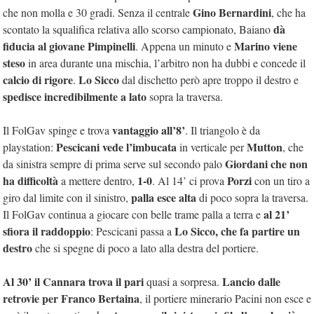
Gino Bernardini
che non molla e 30 gradi. Senza il centrale
, che ha
dà
scontato la squalifica relativa allo scorso campionato, Baiano
fiducia al giovane Pimpinelli
Marino viene
. Appena un minuto e
steso
in area durante una mischia, l’arbitro non ha dubbi e concede il
calcio di rigore
Lo Sicco
.
dal dischetto però apre troppo il destro e
spedisce incredibilmente a lato
sopra la traversa.
vantaggio all’8’
Il FolGav spinge e trova
. Il triangolo è da
Pescicani vede l’imbucata
Mutton
playstation:
in verticale per
, che
Giordani che non
da sinistra sempre di prima serve sul secondo palo
ha difficoltà
1-0
Porzi
a mettere dentro,
. Al 14’ ci prova
con un tiro a
palla esce alta
giro dal limite con il sinistro,
di poco sopra la traversa.
al 21’
Il FolGav continua a giocare con belle trame palla a terra e
sfiora il raddoppio
Lo Sicco, che fa partire un
: Pescicani passa a
destro
che si spegne di poco a lato alla destra del portiere.
Al 30’ il Cannara trova il pari
Lancio dalle
quasi a sorpresa.
retrovie per Franco Bertaina
, il portiere minerario Pacini non esce e