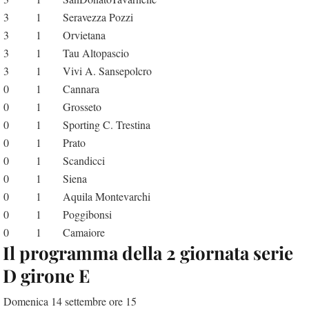
3
1
Seravezza Pozzi
3
1
Orvietana
3
1
Tau Altopascio
3
1
Vivi A. Sansepolcro
0
1
Cannara
0
1
Grosseto
0
1
Sporting C. Trestina
0
1
Prato
0
1
Scandicci
0
1
Siena
0
1
Aquila Montevarchi
0
1
Poggibonsi
0
1
Camaiore
Il programma della 2 giornata serie
D girone E
Domenica 14 settembre ore 15