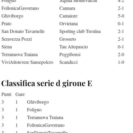
Foligno
Aquila Montevarchi
4-2
FollonicaGavorrano
Cannara
2-1
Ghiviborgo
Camaiore
5-0
Prato
Orvietana
0-1
San Donato Tavarnelle
Sporting club Trestina
2-1
Seravezza Pozzi
Grosseto
2-1
Siena
Tau Altopascio
0-1
Terranuova Traiana
Poggibonsi
2-0
ViviAltotevere Sansepolcro
Scandicci
1-0
Classifica serie d girone E
Punti
Gare
3
1
Ghiviborgo
3
1
Foligno
3
1
Terranuova Traiana
3
1
FollonicaGavorrano
3
1
SanDonatoTavarnelle