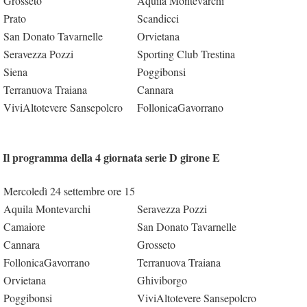
Grosseto
Aquila Montevarchi
Prato
Scandicci
San Donato Tavarnelle
Orvietana
Seravezza Pozzi
Sporting Club Trestina
Siena
Poggibonsi
Terranuova Traiana
Cannara
ViviAltotevere Sansepolcro
FollonicaGavorrano
Il programma della 4 giornata serie D girone E
Mercoledì 24 settembre ore 15
Aquila Montevarchi
Seravezza Pozzi
Camaiore
San Donato Tavarnelle
Cannara
Grosseto
FollonicaGavorrano
Terranuova Traiana
Orvietana
Ghiviborgo
Poggibonsi
ViviAltotevere Sansepolcro