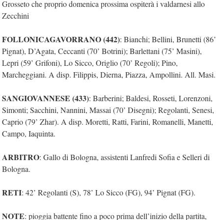
Grosseto che proprio domenica prossima ospiterà i valdarnesi allo
Zecchini
FOLLONICAGAVORRANO (442)
: Bianchi; Bellini, Brunetti (86’
Pignat), D’Agata, Ceccanti (70’ Botrini); Barlettani (75’ Masini),
Lepri (59’ Grifoni), Lo Sicco, Origlio (70’ Regoli); Pino,
Marcheggiani. A disp. Filippis, Dierna, Piazza, Ampollini. All. Masi.
SANGIOVANNESE (433)
: Barberini; Baldesi, Rosseti, Lorenzoni,
Simonti; Sacchini, Nannini, Massai (70’ Disegni); Regolanti, Senesi,
Caprio (79’ Zhar). A disp. Moretti, Ratti, Farini, Romanelli, Manetti,
Campo, Iaquinta.
ARBITRO
: Gallo di Bologna, assistenti Lanfredi Sofia e Selleri di
Bologna.
RETI
: 42’ Regolanti (S), 78’ Lo Sicco (FG), 94’ Pignat (FG).
NOTE
: pioggia battente fino a poco prima dell’inizio della partita,