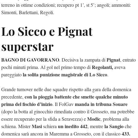
terreno in ottime condizioni; recupero pt 1’, st 5’; angoli; ammoniti:
Simonti, Barlettani, Regoli.
Lo Sicco e Pignat
superstar
BAGNO DI GAVORRANO
Pignat
. Decisiva la zampata di
, entrato
Regolanti,
pochi minuti prima. Al gol nel primo tempo di
aveva
la solita punizione magistrale di Lo Sicco
pareggiato
.
Grande turnover nelle due squadre rispetto alla gara della domenica
con la pioggia battente che smette qualche minuto
precedente,
prima del fischio d’inizio
manda in tribuna Souare
. Il FolGav
(dopo la botta al ginocchio rimediata contro il Grosseto, ma potrebbe
Modic
essere recuperato per la sfida a Seravezza) e
, problema alla
Masi
un inedito 442
la Sangio
schiena. Mister
schiera
, mentre
che
433.
domenica sarà ancora in Maremma a Grosseto, con il classico