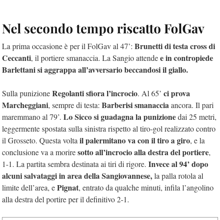
Nel secondo tempo riscatto FolGav
Brunetti di testa cross di
La prima occasione è per il FolGav al 47’:
Ceccanti
e in contropiede
, il portiere smanaccia. La Sangio attende
Barlettani si aggrappa all’avversario beccandosi il giallo.
Regolanti sfiora l’incrocio
ci prova
Sulla punizione
. Al 65’
Marcheggiani
Barberisi smanaccia
, sempre di testa:
ancora. Il pari
Lo Sicco si guadagna la punizione
maremmano al 79’.
dai 25 metri,
leggermente spostata sulla sinistra rispetto al tiro-gol realizzato contro
il palermitano va con il tiro a giro
il Grosseto. Questa volta
, e la
sotto all’incrocio alla destra del portiere
conclusione va a morire
,
Invece al 94’ dopo
1-1. La partita sembra destinata ai tiri di rigore.
alcuni salvataggi in area della Sangiovannese,
la palla rotola al
Pignat
limite dell’area, e
, entrato da qualche minuti, infila l’angolino
alla destra del portire per il definitivo 2-1.