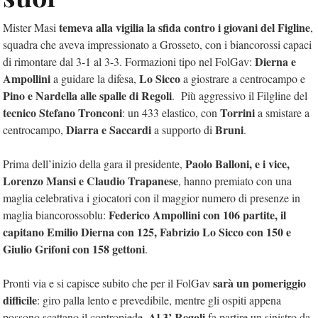
temeva alla vigilia la sfida contro i giovani del Figline
Mister Masi
,
squadra che aveva impressionato a Grosseto, con i biancorossi capaci
Dierna e
di rimontare dal 3-1 al 3-3. Formazioni tipo nel FolGav:
Ampollini
Lo Sicco
a guidare la difesa,
a giostrare a centrocampo e
Pino e Nardella alle spalle di Regoli
. Più aggressivo il Filgline del
tecnico Stefano Tronconi
Torrini
: un 433 elastico, con
a smistare a
Diarra e Saccardi
Bruni
centrocampo,
a supporto di
.
Paolo Balloni, e i vice,
Prima dell’inizio della gara il presidente,
Lorenzo Mansi e Claudio Trapanese
, hanno premiato con una
maglia celebrativa i giocatori con il maggior numero di presenze in
Federico Ampollini con 106 partite, il
maglia biancorossoblu:
capitano Emilio Dierna con 125, Fabrizio Lo Sicco con 150 e
Giulio Grifoni con 158 gettoni
.
sarà un pomeriggio
Pronti via e si capisce subito che per il FolGav
difficile
: giro palla lento e prevedibile, mentre gli ospiti appena
Al 3’ Regoli
possono scattano il contropiede.
fa partire un sinistro da