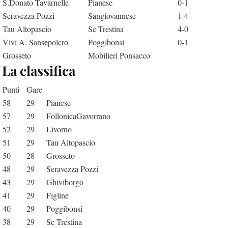
S.Donato Tavarnelle
Pianese
0-1
Seravezza Pozzi
Sangiovannese
1-4
Tau Altopascio
Sc Trestina
4-0
Vivi A. Sansepolcro
Poggibonsi
0-1
Grosseto
Mobilieri Ponsacco
La classifica
Punti
Gare
58
29
Pianese
57
29
FollonicaGavorrano
52
29
Livorno
51
29
Tau Altopascio
50
28
Grosseto
48
29
Seravezza Pozzi
43
29
Ghiviborgo
41
29
Figline
40
29
Poggibonsi
38
29
Sc Trestina