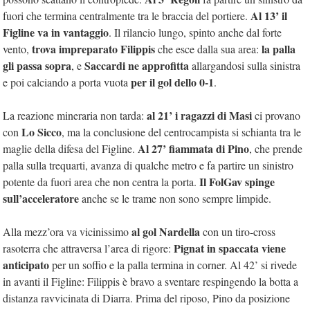
Al 13’ il
fuori che termina centralmente tra le braccia del portiere.
Figline va in vantaggio
. Il rilancio lungo, spinto anche dal forte
trova impreparato Filippis
la palla
vento,
che esce dalla sua area:
gli passa sopra
Saccardi ne approfitta
, e
allargandosi sulla sinistra
per il gol dello 0-1
e poi calciando a porta vuota
.
al 21’ i ragazzi di Masi
La reazione mineraria non tarda:
ci provano
Lo Sicco
con
, ma la conclusione del centrocampista si schianta tra le
Al 27’ fiammata di Pino
maglie della difesa del Figline.
, che prende
palla sulla trequarti, avanza di qualche metro e fa partire un sinistro
Il FolGav spinge
potente da fuori area che non centra la porta.
sull’acceleratore
anche se le trame non sono sempre limpide.
al gol Nardella
Alla mezz’ora va vicinissimo
con un tiro-cross
Pignat in spaccata viene
rasoterra che attraversa l’area di rigore:
anticipato
per un soffio e la palla termina in corner. Al 42’ si rivede
in avanti il Figline: Filippis è bravo a sventare respingendo la botta a
distanza ravvicinata di Diarra. Prima del riposo, Pino da posizione