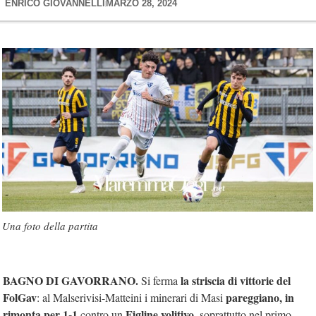
ENRICO GIOVANNELLI
MARZO 28, 2024
Una foto della partita
BAGNO DI GAVORRANO.
la striscia di vittorie del
Si ferma
FolGav
pareggiano, in
: al Malserivisi-Matteini i minerari di Masi
rimonta per 1-1
Figline volitivo
contro un
, soprattutto nel primo