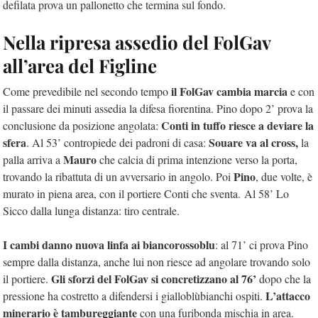
defilata prova un pallonetto che termina sul fondo.
Nella ripresa assedio del FolGav
all’area del Figline
il FolGav cambia marcia
Come prevedibile nel secondo tempo
e con
il passare dei minuti assedia la difesa fiorentina. Pino dopo 2’ prova la
Conti in tuffo riesce a deviare la
conclusione da posizione angolata:
sfera
Souare va al cross,
. Al 53’ contropiede dei padroni di casa:
la
Mauro
palla arriva a
che calcia di prima intenzione verso la porta,
Pino
trovando la ribattuta di un avversario in angolo. Poi
, due volte, è
murato in piena area, con il portiere Conti che sventa. Al 58’ Lo
Sicco dalla lunga distanza: tiro centrale.
I cambi danno nuova linfa ai biancorossoblu
: al 71’ ci prova Pino
sempre dalla distanza, anche lui non riesce ad angolare trovando solo
Gli sforzi del FolGav si concretizzano al 76’
il portiere.
dopo che la
L’attacco
pressione ha costretto a difendersi i gialloblùbianchi ospiti.
minerario è tambureggiante
con una furibonda mischia in area.