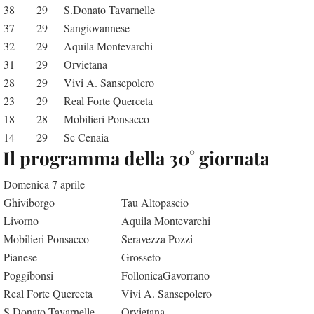
38
29
S.Donato Tavarnelle
37
29
Sangiovannese
32
29
Aquila Montevarchi
31
29
Orvietana
28
29
Vivi A. Sansepolcro
23
29
Real Forte Querceta
18
28
Mobilieri Ponsacco
14
29
Sc Cenaia
Il programma della 30° giornata
Domenica 7 aprile
Ghiviborgo
Tau Altopascio
Livorno
Aquila Montevarchi
Mobilieri Ponsacco
Seravezza Pozzi
Pianese
Grosseto
Poggibonsi
FollonicaGavorrano
Real Forte Querceta
Vivi A. Sansepolcro
S.Donato Tavarnelle
Orvietana