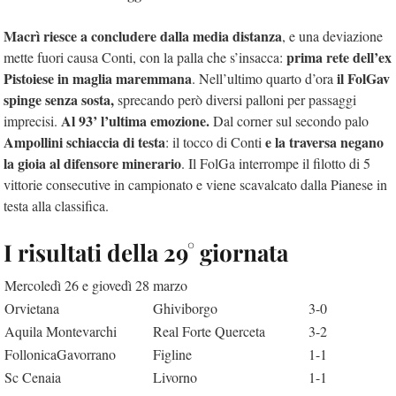
Macrì riesce a concludere dalla media distanza
, e una deviazione
prima rete dell’ex
mette fuori causa Conti, con la palla che s’insacca:
Pistoiese in maglia maremmana
il FolGav
. Nell’ultimo quarto d’ora
spinge senza sosta,
sprecando però diversi palloni per passaggi
Al 93’ l’ultima emozione.
imprecisi.
Dal corner sul secondo palo
Ampollini schiaccia di testa
e la traversa negano
: il tocco di Conti
la gioia al difensore minerario
. Il FolGa interrompe il filotto di 5
vittorie consecutive in campionato e viene scavalcato dalla Pianese in
testa alla classifica.
I risultati della 29° giornata
Mercoledì 26 e giovedì 28 marzo
Orvietana
Ghiviborgo
3-0
Aquila Montevarchi
Real Forte Querceta
3-2
FollonicaGavorrano
Figline
1-1
Sc Cenaia
Livorno
1-1