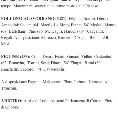
tempo. Maremmani scavalcati al primo posto dalla Pianese.
FOLLONICAGAVORRANO (3421):
Filippis; Botrini, Dierna,
Ampollini; Souare (64’ Macrì), Lo Sicco, Pignat (54’ Modic), Mauro
(69’ Barlettani); Pino (76’ Mencagli), Nardella (64’ Ceccanti),
Regoli. A disposizione: Marenco, Brunetti, D’Agata, Bellini. All.
Masi.
FIGLINE (433):
Conti; Dema, Ficini, Simonti, Zellini; Costantini
(63’ Bonavita), Torrini, Sesti; Diarra (54’ Zhupa), Bruni (89’
Banchelli), Saccardi (74’ Cavaciocchi).
A disposizione: Pagnini, Malpaganti, Fiore, Lebrun, Iaiunese. All.
Tronconi.
ARBITRO:
Aloise di Lodi; assistenti Perlamagna di Carrara, Fiordi
di Gubbio.