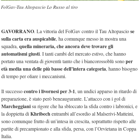
FolGav-Tau Altopascio Lo Russo al tiro
GAVORRANO
se
. La vittoria del FolGav contro il Tau Altopascio
sulla carta era auspicabile
, ha comunque messo in mostra una
quella mineraria, che ancora deve trovare gli
squadra,
automatismi giusti
. I tanti cambi del mercato estivo, che hanno
per
portato una ventata di gioventù tanto che i biancorossoblù sono
età media una delle più basse dell’intera categoria
, hanno bisogno
di tempo per oliare i meccanismi.
contro i livornesi per 3-1
Il successo
, un undici apparso in ritardo di
preparazione, è stato però beneaugurante. L’attacco con i gol di
Marcheggiani
su rigore che ha sbloccato la sfida contro i labronici, e
Khribech
la doppietta di
entrambi all’esordio al Malserivi-Matteini,
sono comunque frutto di un’intesa in crescita, soprattutto rispetto alle
partite di precampionato e alla sfida, persa, con l’Orvietana in Coppa
Italia.