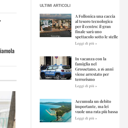
ULTIMI ARTICOLI
A Follonica una caccia
i
al tesoro tecnologica
per il centro: il gran
finale sarà uno
spettacolo sotto le stelle
Leggi di più »
riamola
In vacanza con la
famiglia nel
Grossetano, a 16 anni
viene arrestato per
terrorismo
Leggi di più »
Accumula un debito
importante, ma lei
vuole una rata più bassa
Leggi di più »