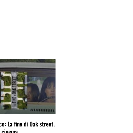
o: La fine di Oak street.
al cinema