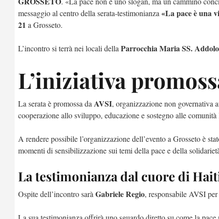
GROSSETO
. «La pace non è uno slogan, ma un cammino concret
«La pace è una v
messaggio al centro della serata-testimonianza
21
a Grosseto.
Parrocchia Maria SS. Addolo
L’incontro si terrà nei locali della
L’iniziativa promoss
AVSI
La serata è promossa da
, organizzazione non governativa at
cooperazione allo sviluppo, educazione e sostegno alle comunità l
A rendere possibile l’organizzazione dell’evento a Grosseto è stato 
momenti di sensibilizzazione sui temi della pace e della solidariet
La testimonianza dal cuore di Hait
Gabriele Regio
Ospite dell’incontro sarà
, responsabile AVSI pe
La sua testimonianza offrirà uno sguardo diretto su come la pace po