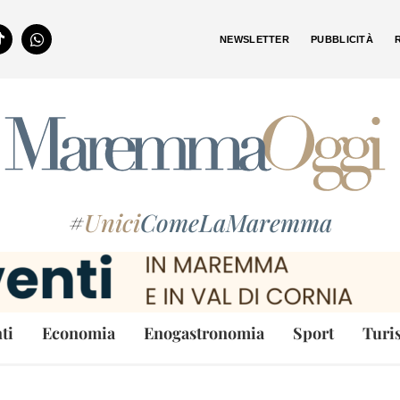
NEWSLETTER
PUBBLICITÀ
#
Unici
ComeLaMaremma
ti
Economia
Enogastronomia
Sport
Turi