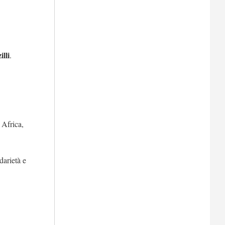
lli
.
n Africa,
darietà e