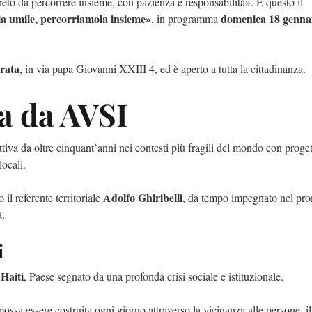
o da percorrere insieme, con pazienza e responsabilità». È questo il
ia umile, percorriamola insieme»
domenica 18 gennai
, in programma
rata
, in via papa Giovanni XXIII 4, ed è aperto a tutta la cittadinanza.
a da AVSI
tiva da oltre cinquant’anni nei contesti più fragili del mondo con proget
ocali.
Adolfo Ghiribelli
il referente territoriale
, da tempo impegnato nel pr
à.
i
Haiti
r
, Paese segnato da una profonda crisi sociale e istituzionale.
ssa essere costruita ogni giorno attraverso la vicinanza alle persone, il