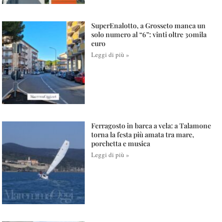
SuperEnalotto, a Grosseto manca un
solo numero al “6”: vinti oltre 30mila
euro
Leggi di più »
Ferragosto in barca a vela: a Talamone
torna la festa più amata tra mare,
porchetta e musica
Leggi di più »