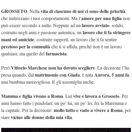
GROSSETO
vita di ciascuno di noi ci sono delle priorità
. Nella
,
amore per una figlia
che indirizzano i tuoi comportamenti. Ma l’
non
lavoro avviato
può essere secondo a nulla. Neppure ad un
, solido,
lavoro che ti fa stringere
costruito negli anni e passione autentica, un
mani ed amicizie
, costruire rapporti, un lavoro che ti fa sentire
prezioso per la comunità
che ti si affida, perché non è un lavoro
farmacista
qualsiasi, ma quello del
.
Vittorio Marchese non ha dovuto scegliere
Però
. La decisione l’ha
matrimonio con Giada
Aurora, 5 anni fa
presa quando, dal
, è nata
,
una bambina meravigliosa. E gli assomiglia anche.
Mamma e figlia vivono a Roma
vive e lavora a Grosseto
. Lui
. Per
anni hanno fatto i pendolari, un po’ lui, un po’ lei, fra la Maremma e
mollo tutto e vado a vivere a Roma
la capitale. Poi la decisione:
, per
vicino alle donne della mia vita
stare
.