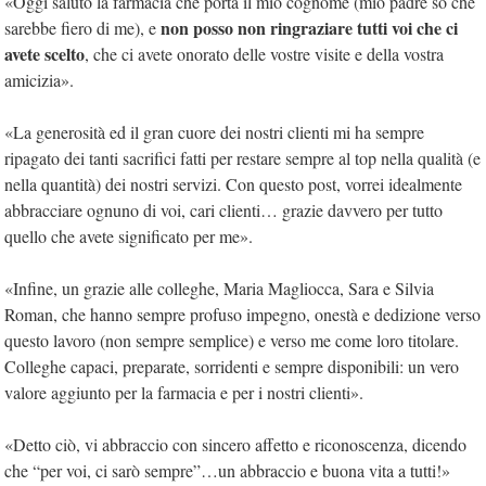
«Oggi saluto la farmacia che porta il mio cognome (mio padre so che
non posso non ringraziare tutti voi che ci
sarebbe fiero di me), e
avete scelto
, che ci avete onorato delle vostre visite e della vostra
amicizia».
«La generosità ed il gran cuore dei nostri clienti mi ha sempre
ripagato dei tanti sacrifici fatti per restare sempre al top nella qualità (e
nella quantità) dei nostri servizi. Con questo post, vorrei idealmente
abbracciare ognuno di voi, cari clienti… grazie davvero per tutto
quello che avete significato per me».
«Infine, un grazie alle colleghe, Maria Magliocca, Sara e Silvia
Roman, che hanno sempre profuso impegno, onestà e dedizione verso
questo lavoro (non sempre semplice) e verso me come loro titolare.
Colleghe capaci, preparate, sorridenti e sempre disponibili: un vero
valore aggiunto per la farmacia e per i nostri clienti».
«Detto ciò, vi abbraccio con sincero affetto e riconoscenza, dicendo
che “per voi, ci sarò sempre”…un abbraccio e buona vita a tutti!»