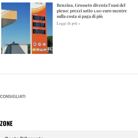
Benzina, Grosseto diventa l’oasi del
pieno: prezzi sotto 1,90 euro mentre
sulla costa si paga di più
Leggi di più »
CONSIGLIATI
ZONE