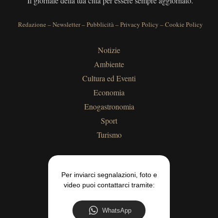
Il giornale della tua città per essere sempre aggiornato.
Redazione
–
Newsletter
–
Pubblicità
–
Privacy Policy
–
Cookie Policy
Notizie
Ambiente
Cultura ed Eventi
Economia
Enogastronomia
Sport
Turismo
Per inviarci segnalazioni, foto e
video puoi contattarci tramite:
WhatsApp