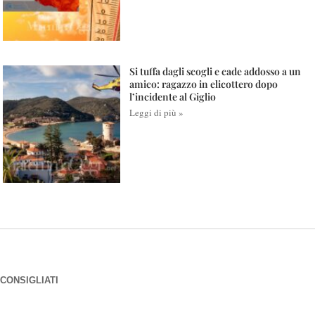
Si tuffa dagli scogli e cade addosso a un
amico: ragazzo in elicottero dopo
l’incidente al Giglio
Leggi di più »
CONSIGLIATI