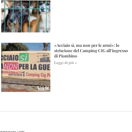
«Acciaio sì, ma non per le armi»: lo
striscione del Camping CIG all’ingresso
di Piombino
Leggi di più »