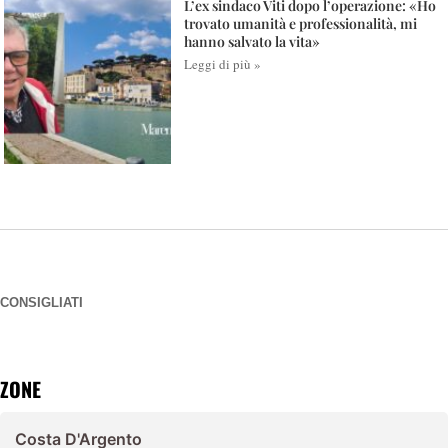
L’ex sindaco Viti dopo l’operazione: «Ho
trovato umanità e professionalità, mi
hanno salvato la vita»
Leggi di più »
CONSIGLIATI
ZONE
Costa D'Argento