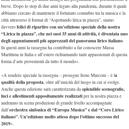
breve. Dopo lo stop di due anni legato alla pandemia, durante il quale
abbiamo cercato di mantenere il fortunato connubio tra la musica e la
città attraverso il format di “Aspettando lirica in piazza”, siamo
felici di ripartire con un’edizione speciale della nostra
davvero
“Lirica in piazza”, che nei suoi 35 anni di attività, è diventata uno
degli appuntamenti più apprezzati del panorama lirico italiano
.
In questi anni la rassegna ha contribuito a far conoscere Massa
Marittima in Italia e all’estero richiamando tanti appassionati di questa
forma d’arte provenienti da tutto il mondo».
a
«A rendere speciale la rassegna – prosegue Irene Marconi – è l
qualità della proposta
, oltre all’unicità del luogo in cui si svolge.
splendide scenografie,
Anche questa edizione sarà caratterizzata da
luci e allestimenti appositamente realizzati
per la nostra piazza e
andranno in scena produzioni di grande livello accompagnate
orchestra sinfonica di “Europa Musica” e dal “Coro Lirico
dall’
italiano”. Un’edizione molto attesa dopo l’ottimo successo del
2019
».